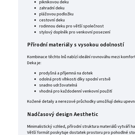
piknikovou deku
zahradní deku
plážovou podložku
cestovní deku
rodinnou deku pro větší společnost
stylový doplněk pro venkovní posezení
Přírodní materiály s vysokou odolností
Kombinace těchto lnů nabízí ideální rovnováhu mezi komfort
Deka je:
prodyšná a příjemná na dotek
odolná proti vlhkosti díky spodní vrstvě
snadno udržovatelná
vhodná pro každodenní venkovní použití
Kožené detaily a nerezové průchodky umožňují deku upevnit
Nadčasový design Aesthetic
Minimalistický vzhled, přírodní struktura materiálů vytváří 
Větší formát poskytuje dostatek prostoru pro pohodlné stolo