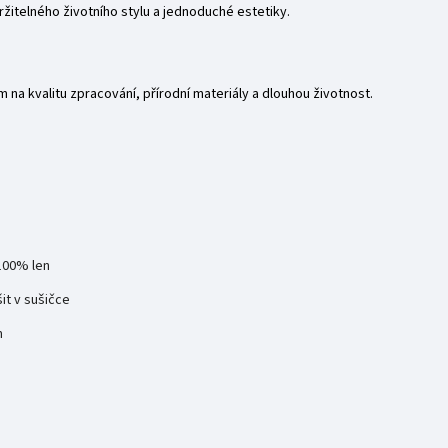
ržitelného životního stylu a jednoduché estetiky.
na kvalitu zpracování, přírodní materiály a dlouhou životnost.
100% len
šit v sušičce
m