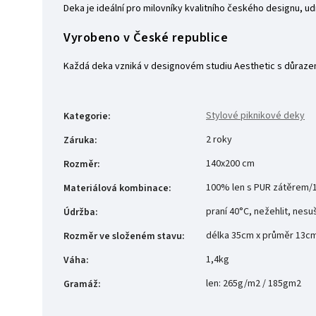
Deka je ideální pro milovníky kvalitního českého designu, ud
Vyrobeno v České republice
Každá deka vzniká v designovém studiu Aesthetic s důrazem 
Stylové piknikové deky
Kategorie
:
2 roky
Záruka
:
140x200 cm
Rozměr
:
100% len s PUR zátěrem/
Materiálová kombinace
:
praní 40°C, nežehlit, nesu
Údržba
:
délka 35cm x průměr 13c
Rozměr ve složeném stavu
:
1,4kg
Váha
:
len: 265g/m2 / 185gm2
Gramáž
: