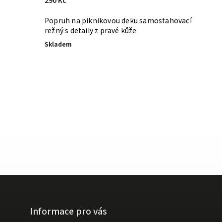
290 Kč
Popruh na piknikovou deku samostahovací
režný s detaily z pravé kůže
Skladem
Informace pro vás