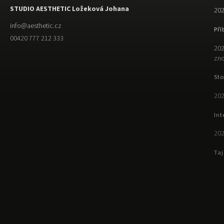
STUDIO AESTHETIC Ložeková Johana
202
info
@
aesthetic.cz
Pří
00420 777 212 333
202
zno
Sto
202
Int
202
Taj