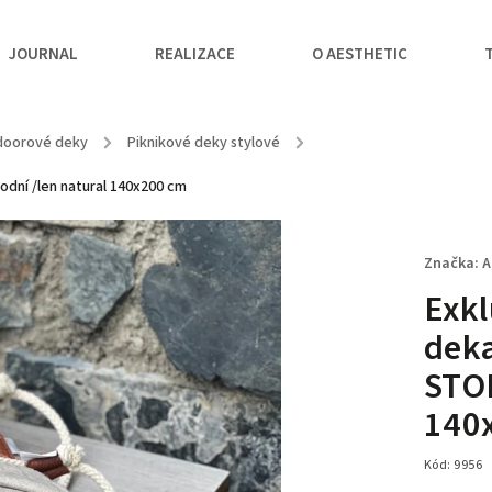
JOURNAL
REALIZACE
O AESTHETIC
tdoorové deky
/
Piknikové deky stylové
/
rodní /len natural 140x200 cm
Značka:
A
Exkl
deka
STON
140
Kód:
9956