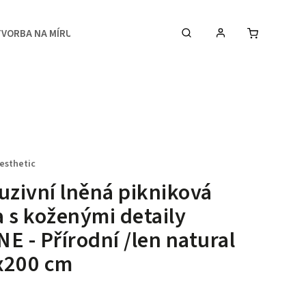
TVORBA NA MÍRU
MEDIA
KONTAKTY & STUDIO
esthetic
uzivní lněná pikniková
 s koženými detaily
E - Přírodní /len natural
x200 cm