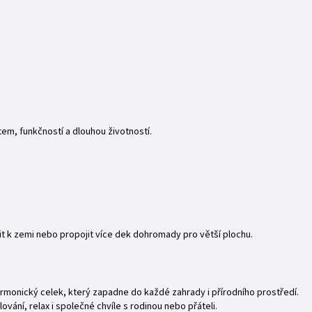
em, funkčností a dlouhou životností.
 k zemi nebo propojit více dek dohromady pro větší plochu.
harmonický celek, který zapadne do každé zahrady i přírodního prostředí.
vání, relax i společné chvíle s rodinou nebo přáteli.