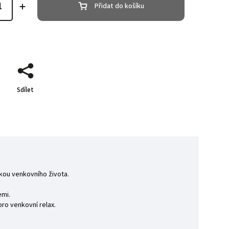
Přidat do košíku
Sdílet
ikou venkovního života.
emi.
ro venkovní relax.