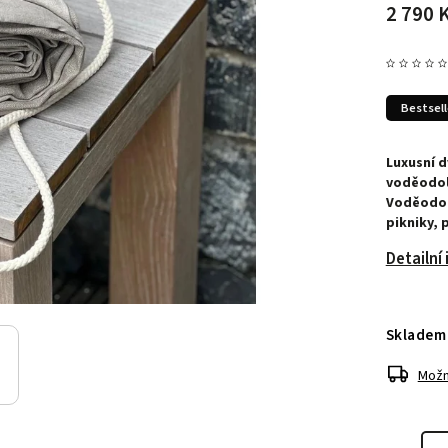
2 790 
Bestsell
Luxusní d
voděodol
Voděodol
pikniky, 
Detailní
Skladem
Možn