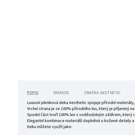
POPIS
DISKUZE
ZNAČKA
AESTHETIC
Luxusní pikniková deka Aesthetic spojuje přírodní materiál
Vrchní strana je ze 100% přírodního lnu, který je příjemný na
Spodní část tvoří 100% len s voděodolným zátěrem, který chrá
Elegantní kombinace materiálů doplněná o kožené detaily a 
Deku můžete využít jako: