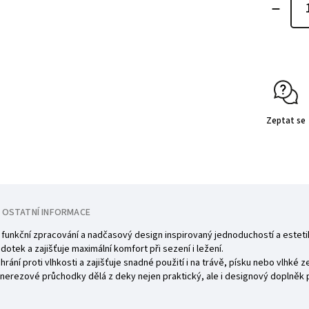
Zeptat se
OSTATNÍ INFORMACE
y, funkční zpracování a nadčasový design inspirovaný jednoduchostí a estet
 dotek a zajišťuje maximální komfort při sezení i ležení.
ní proti vlhkosti a zajišťuje snadné použití i na trávě, písku nebo vlhké z
nerezové průchodky dělá z deky nejen praktický, ale i designový doplněk p