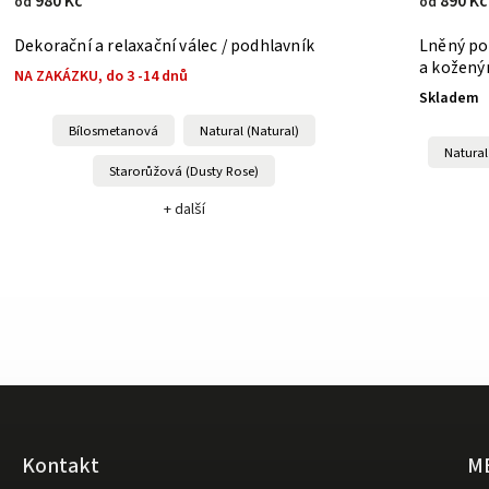
980 Kč
890 Kč
od
od
Dekorační a relaxační válec / podhlavník
Lněný po
a kožený
NA ZAKÁZKU, do 3 -14 dnů
Skladem
Bílosmetanová
Natural (Natural)
Natural
Starorůžová (Dusty Rose)
+ další
Kontakt
M