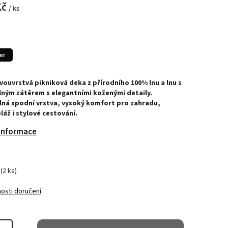
Kč
/ ks
er
vouvrstvá pikniková deka z přírodního 100% lnu a lnu s
ným zátěrem s elegantními koženými detaily.
ná spodní vrstva, vysoký komfort pro zahradu,
pláž i stylové cestování.
 informace
(2 ks)
osti doručení