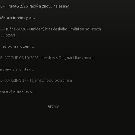
6 - FINMAG 2/26 Padlý a znovu nalezený
běh architektky a...
6 - Tučňák 4/26 - Umlčený hlas českého umění se po letech
vu ozývá
 let od narození ...
5 - VOGUE CS 10/2025 Interview s Dagmar Hlaviznovou
erview s architek...
5 - AMAZING 17 - Tajemství pod povrchem
emství hlubší tvo...
Archiv