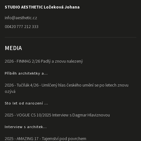
STUDIO AESTHETIC Ložeková Johana
info
@
aesthetic.cz
00420 777 212 333
MEDIA
2026 - FINMAG 2/26 Padlý a znovu nalezený
Příběh architektky a...
2026 - Tučňák 4/26 - Umlčený hlas českého umění se po letech znovu
ozývá
Sto let od narození ...
2025 - VOGUE CS 10/2025 Interview s Dagmar Hlaviznovou
Interview s architek...
2025 - AMAZING 17 - Tajemství pod povrchem