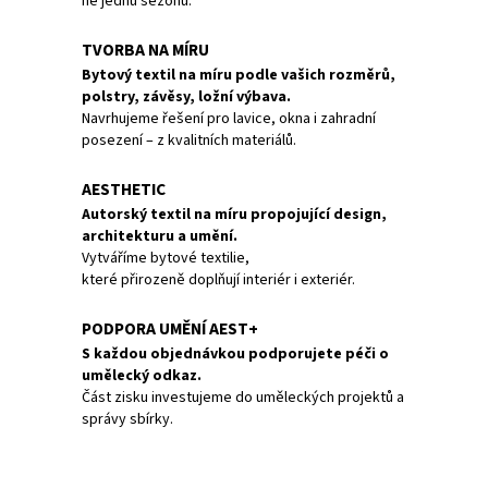
ne jednu sezónu.
TVORBA NA MÍRU
Bytový textil na míru podle vašich rozměrů,
polstry, závěsy, ložní výbava.
Navrhujeme řešení pro lavice, okna i zahradní
posezení – z kvalitních materiálů.
AESTHETIC
Autorský textil na míru propojující design,
architekturu a umění.
Vytváříme bytové textilie,
které přirozeně doplňují interiér i exteriér.
PODPORA UMĚNÍ AEST+
S každou objednávkou podporujete péči o
umělecký odkaz.
Část zisku investujeme do uměleckých projektů a
správy sbírky.