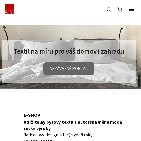
Textil na míru pro váš domov i zahradu
NEZÁVAZNĚ POPTAT
E-SHOP
Udržitelný bytový textil a autorská lněná móda
české výroby.
Nadčasový design, který vydrží roky,