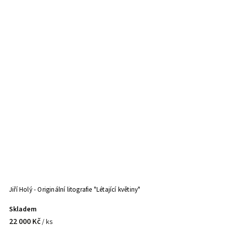
Jiří Holý - Originální litografie "Létající květiny"
Ji
Skladem
S
22 000 Kč
9
/ ks