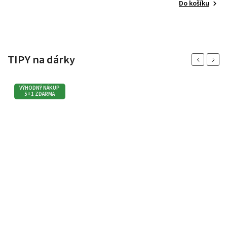
Do košíku
TIPY na dárky
Previous
Next
VÝHODNÝ NÁKUP
5+1 ZDARMA