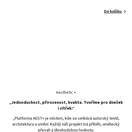
Do košíku
Aesthetic +
„Jednoduchost, přirozenost, kvalita. Tvoříme pro dnešek
i zítřek.“
„Platforma AEST+ je místem, kde se setkává autorský textil,
architektura a umění. Každý náš projekt má příběh, umělecký
přesah a dlouhodobou hodnotu.