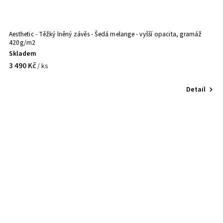
Aesthetic - Těžký lněný závěs - Šedá melange - vyšší opacita, gramáž
Ln
420g/m2
Skladem
S
3 490 Kč
/ ks
o
Detail