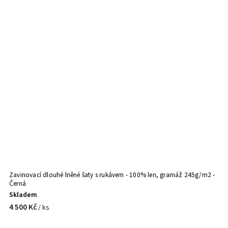
Zavinovací dlouhé lněné šaty s rukávem - 100% len, gramáž 245g/m2 -
L
Černá
(p
Skladem
V
4 500 Kč
2
/ ks