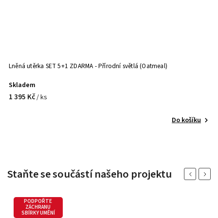
Lněná utěrka SET 5+1 ZDARMA - Přírodní světlá (Oatmeal)
Ln
sv
Skladem
S
1 395 Kč
/ ks
o
Do košíku
Staňte se součástí našeho projektu
Previous
Next
PODPOŘTE
ZÁCHRANU
SBÍRKY UMĚNÍ