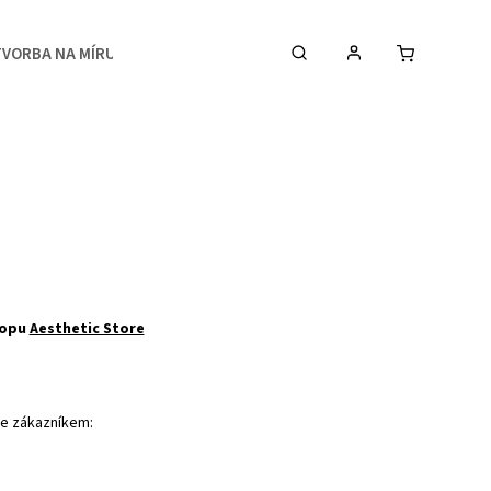
TVORBA NA MÍRU
MEDIA
KONTAKTY & STUDIO
hopu
Aesthetic Store
se zákazníkem: