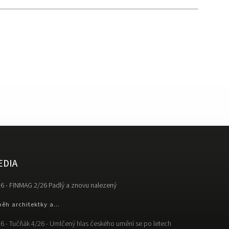
EDIA
6 - FINMAG 2/26 Padlý a znovu nalezený
běh architektky a...
6 - Tučňák 4/26 - Umlčený hlas českého umění se po letech