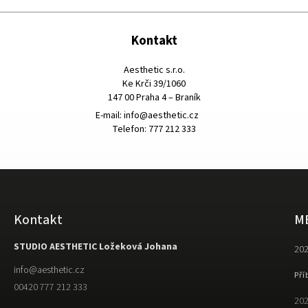
Kontakt
Aesthetic s.r.o.
Ke Krči 39/1060
147 00 Praha 4 – Braník
E-mail:
info@aesthetic.cz
Telefon: 777 212 333
Kontakt
M
STUDIO AESTHETIC Ložeková Johana
202
info
@
aesthetic.cz
Pří
00420 777 212 333
202