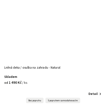
Lněná deka / osuška na zahradu - Natural
Skladem
1 490 Kč
/ ks
od
Detail
Bez popruhu
S popruhem samostahovacím