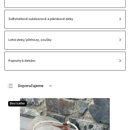
Softshellové outdoorové a piknikové deky
Letní deky/ přehozy, osušky
Popruhy k dekám
Doporučujeme
Nejlevnější
Bestseller
Nejdražší
Nejprodávanější
Abecedně