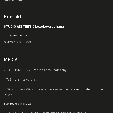
Kontakt
STUDIO AESTHETIC Ložeková Johana
info
@
aesthetic.cz
00420 777 212 333
MEDIA
2026 - FINMAG 2/26 Padlý a znovu nalezený
Příběh architektky a...
2026 - Tučňák 4/26 - Umlčený hlas českého umění se po letech znovu
ozývá
Sto let od narození ...