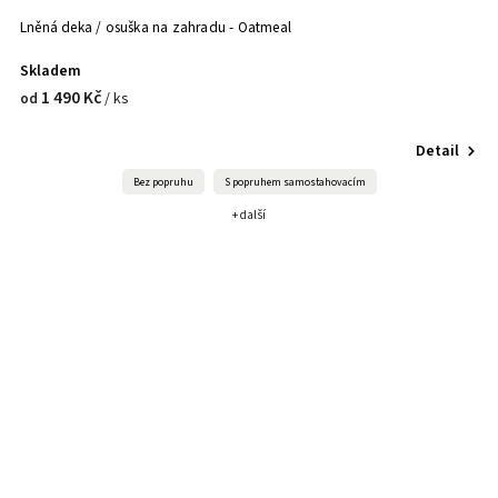
Lněná deka / osuška na zahradu - Oatmeal
Skladem
1 490 Kč
/ ks
od
Detail
Bez popruhu
S popruhem samostahovacím
+ další