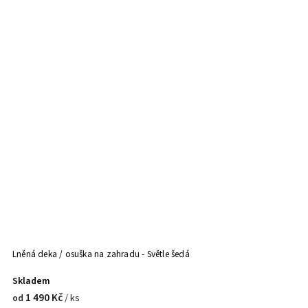
Lněná deka / osuška na zahradu - Světle šedá
Skladem
1 490 Kč
/ ks
od