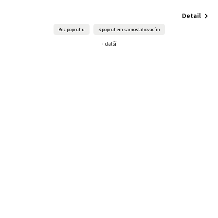
Detail
Bez popruhu
S popruhem samostahovacím
+ další