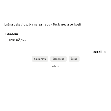
Lněná deka / osuška na zahradu - Mix barev a velikostí
Skladem
890 Kč
/ ks
od
Detail
Smetanová
Šedozelená
Černá
+ další