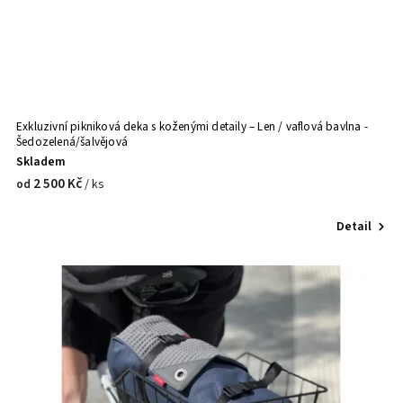
Exkluzivní pikniková deka s koženými detaily – Len / vaflová bavlna -
Šedozelená/šalvějová
Skladem
2 500 Kč
/ ks
od
Detail