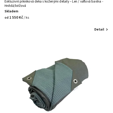
Exkluzivní pikniková deka s koženými detaily – Len / vaflová bavlna -
Hnědá/béžová
Skladem
1 550 Kč
/ ks
od
Detail