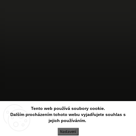
Sledovat na Instagramu
Tento web používá soubory cookie.
Dalším procházením tohoto webu vyjadřujete souhlas s
jejich používáním.
Copyright 2026
Aesthetic Store
. Všechna práva vyhrazena.
Upravit nastavení cookies
Nastavení