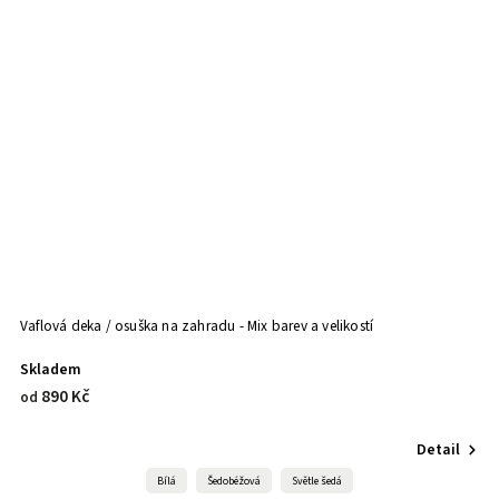
Vaflová deka / osuška na zahradu - Mix barev a velikostí
IT
Skladem
S
890 Kč
9
od
Detail
Bílá
Šedobéžová
Světle šedá