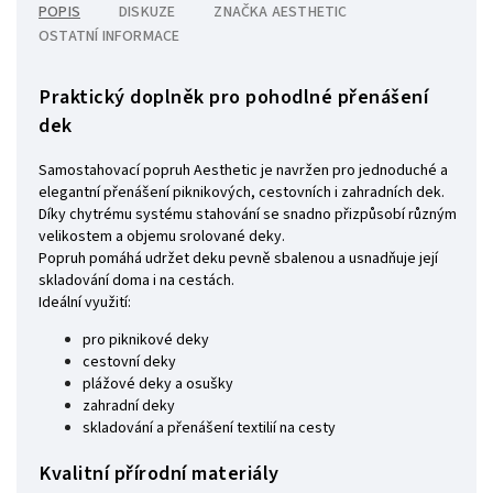
POPIS
DISKUZE
ZNAČKA
AESTHETIC
OSTATNÍ INFORMACE
Praktický doplněk pro pohodlné přenášení
dek
Samostahovací popruh Aesthetic je navržen pro jednoduché a
elegantní přenášení piknikových, cestovních i zahradních dek.
Díky chytrému systému stahování se snadno přizpůsobí různým
velikostem a objemu srolované deky.
Popruh pomáhá udržet deku pevně sbalenou a usnadňuje její
skladování doma i na cestách.
Ideální využití:
pro piknikové deky
cestovní deky
plážové deky a osušky
zahradní deky
skladování a přenášení textilií na cesty
Kvalitní přírodní materiály