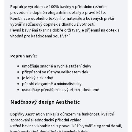
Popruh je vyroben ze 100% bavlny v přírodním režném
provedení a doplněn elegantními detaily z pravé kůže.
Kombinace odolného textilního materiálu a kožených prvků
vytváří nadčasový doplněk s dlouhou životností.
Pevná bavlněná tkanina dobře drží tvar, je příjemná na dotek a
vhodná pro každodenní používání.
Popruh navíc:
umožňuje snadné a rychlé stažení deky
přizpůsobí se různým velikostem dek
je lehký a skladný
působí elegantně a minimalisticky
usnadňuje přenášení na výletech i dovolené
Nadčasový design Aesthetic
Doplňky Aesthetic vznikají s důrazem na funkčnost, kvalitní
zpracování a jednoduchý přírodní vzhled.
Režná bavlna v kombinaci s pravou kůží vytváří elegantní detail,
který perfektně doplní lněné i bavlněné deky.