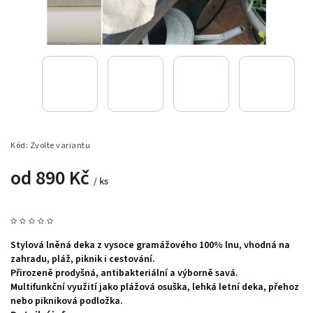
Kód:
Zvolte variantu
od
890 Kč
/ ks
Stylová lněná deka z vysoce gramážového 100% lnu, vhodná na
zahradu, pláž, piknik i cestování.
Přirozeně prodyšná, antibakteriální a výborně savá.
Multifunkční využití jako plážová osuška, lehká letní deka, přehoz
nebo pikniková podložka.