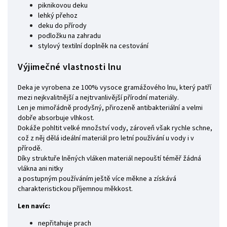
piknikovou deku
lehký přehoz
deku do přírody
podložku na zahradu
stylový textilní doplněk na cestování
Výjimečné vlastnosti lnu
Deka je vyrobena ze 100% vysoce gramážového lnu, který patří
mezi nejkvalitnější a nejtrvanlivější přírodní materiály.
Len je mimořádně prodyšný, přirozeně antibakteriální a velmi
dobře absorbuje vlhkost.
Dokáže pohltit velké množství vody, zároveň však rychle schne,
což z něj dělá ideální materiál pro letní používání u vody i v
přírodě.
Díky struktuře lněných vláken materiál nepouští téměř žádná
vlákna ani nitky
a postupným používáním ještě více měkne a získává
charakteristickou příjemnou měkkost.
Len navíc:
nepřitahuje prach