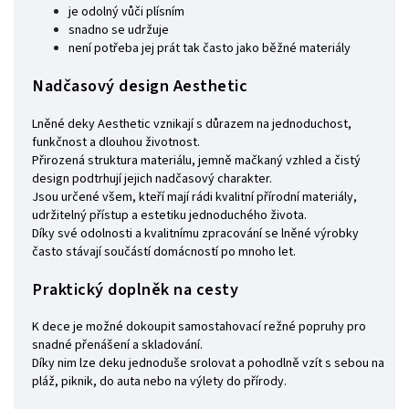
je odolný vůči plísním
snadno se udržuje
není potřeba jej prát tak často jako běžné materiály
Nadčasový design Aesthetic
Lněné deky Aesthetic vznikají s důrazem na jednoduchost,
funkčnost a dlouhou životnost.
Přirozená struktura materiálu, jemně mačkaný vzhled a čistý
design podtrhují jejich nadčasový charakter.
Jsou určené všem, kteří mají rádi kvalitní přírodní materiály,
udržitelný přístup a estetiku jednoduchého života.
Díky své odolnosti a kvalitnímu zpracování se lněné výrobky
často stávají součástí domácností po mnoho let.
Praktický doplněk na cesty
K dece je možné dokoupit samostahovací režné popruhy pro
snadné přenášení a skladování.
Díky nim lze deku jednoduše srolovat a pohodlně vzít s sebou na
pláž, piknik, do auta nebo na výlety do přírody.