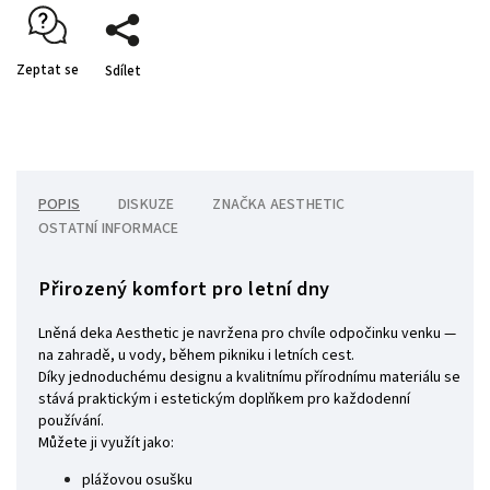
Zeptat se
Sdílet
POPIS
DISKUZE
ZNAČKA
AESTHETIC
OSTATNÍ INFORMACE
Přirozený komfort pro letní dny
Lněná deka Aesthetic je navržena pro chvíle odpočinku venku —
na zahradě, u vody, během pikniku i letních cest.
Díky jednoduchému designu a kvalitnímu přírodnímu materiálu se
stává praktickým i estetickým doplňkem pro každodenní
používání.
Můžete ji využít jako:
plážovou osušku