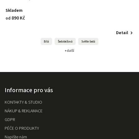
Skladem
890 Kč
od
Detail
Bílá
Šedobéžová
Světle šedá
+ další
Informace pro vás
KONTAKTY & STUDIO
NÁKUP & REKLAMACE
GDPR
PÉČE O PRODUKTY
Napište nám