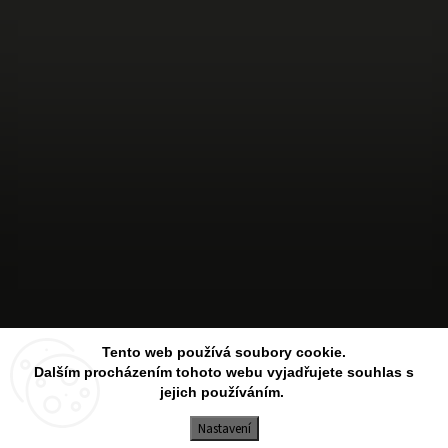
Sledovat na Instagramu
Tento web používá soubory cookie.
Dalším procházením tohoto webu vyjadřujete souhlas s
jejich používáním.
Copyright 2026
Aesthetic Store
. Všechna práva vyhrazena.
Upravit nastavení cookies
Nastavení
Vytvořil
Shoptet
| Design
Shoptak.cz