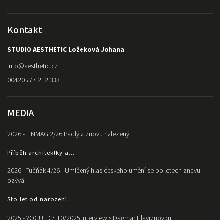
Kontakt
STUDIO AESTHETIC Ložeková Johana
info
@
aesthetic.cz
00420 777 212 333
MEDIA
2026 - FINMAG 2/26 Padlý a znovu nalezený
Příběh architektky a...
2026 - Tučňák 4/26 - Umlčený hlas českého umění se po letech znovu
ozývá
Sto let od narození ...
2025 - VOGUE CS 10/2025 Interview s Dagmar Hlaviznovou