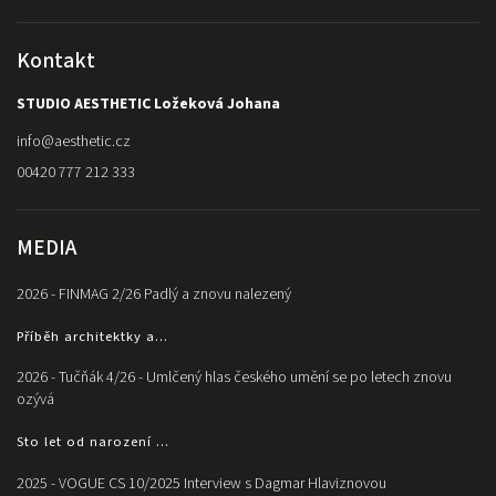
Kontakt
STUDIO AESTHETIC Ložeková Johana
info
@
aesthetic.cz
00420 777 212 333
MEDIA
2026 - FINMAG 2/26 Padlý a znovu nalezený
Příběh architektky a...
2026 - Tučňák 4/26 - Umlčený hlas českého umění se po letech znovu
ozývá
Sto let od narození ...
2025 - VOGUE CS 10/2025 Interview s Dagmar Hlaviznovou