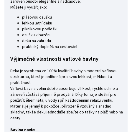
zároveň působí elegantně a nadčasově.
Můžete ji využít jako:
plážovou osušku
lehkou letní deku
piknikovou podložku
osušku k bazénu
deku na zahradu
praktický doplněk na cestování
Výjimečné vlastnosti vaflové bavlny
Deka je vyrobena ze 100% kvalitní bavlny s moderní vaflovou
strukturou, která je oblíbená pro svou lehkost, měkkost a
praktičnost.
Vaflová bavlna velmi dobře absorbuje vlhkost, rychle schne a
zároveň zůstává příjemně prodyšná. Díky tomu je ideální pro
použití během léta, u vody i při každodenním relaxu venku.
Materiál je jemný k pokožce, přirozeně vzdušný a snadno
skladný, takže deku jednoduše sbalíte do tašky na pláž nebo na
cesty.
Bavlna navíc: