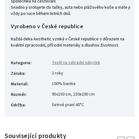
společníka na cestování.
Snadno ji srolujete do tašky, auta nebo plážového koše a máte ji
vždy po ruce během letních dnů.
Vyrobeno v České republice
Každá deka Aesthetic vzniká v České republice s důrazem na
kvalitní zpracování, přírodní materiály a dlouhou životnost.
Textil na zahradní nábytek
Kategorie
:
2 roky
Záruka
:
100% bavlna
Materiál
:
95x150 cm, 150x200 cm
Rozměr
:
šetrné praní 40°C
Údržba
:
Související produkty