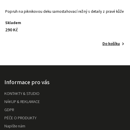
Popruh na piknikovou deku samostahovací režný s detaily z pravé kůže
IT
Skladem
S
290 Kč
1
Do košíku
Informace pro vás
KONTAKTY & STUDIO
NÁKUP & REKLAMACE
GDPR
PÉČE O PRODUKTY
Napište nám