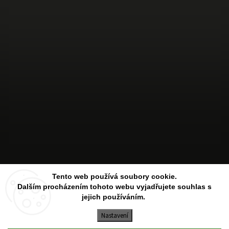
Sledovat na Instagramu
Tento web používá soubory cookie.
Dalším procházením tohoto webu vyjadřujete souhlas s
jejich používáním.
Copyright 2026
Aesthetic Store
. Všechna práva vyhrazena.
Upravit nastavení cookies
Nastavení
Vytvořil
Shoptet
| Design
Shoptak.cz