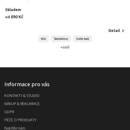
Skladem
890 Kč
od
Detail
Bílá
Šedobéžová
Světle šedá
+ další
Informace pro vás
KONTAKTY & STUDIO
NÁKUP & REKLAMACE
GDPR
PÉČE O PRODUKTY
Napište nám