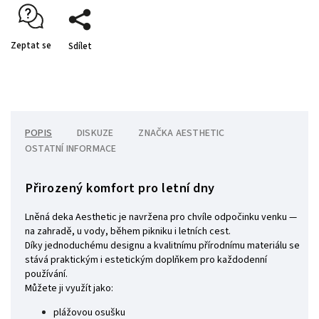
Zeptat se
Sdílet
POPIS
DISKUZE
ZNAČKA
AESTHETIC
OSTATNÍ INFORMACE
Přirozený komfort pro letní dny
Lněná deka Aesthetic je navržena pro chvíle odpočinku venku —
na zahradě, u vody, během pikniku i letních cest.
Díky jednoduchému designu a kvalitnímu přírodnímu materiálu se
stává praktickým i estetickým doplňkem pro každodenní
používání.
Můžete ji využít jako:
plážovou osušku