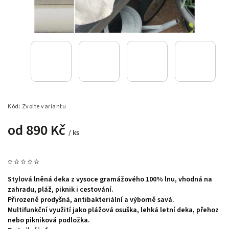
Kód:
Zvolte variantu
od
890 Kč
/ ks
Stylová lněná deka z vysoce gramážového 100% lnu, vhodná na
zahradu, pláž, piknik i cestování.
Přirozeně prodyšná, antibakteriální a výborně savá.
Multifunkční využití jako plážová osuška, lehká letní deka, přehoz
nebo pikniková podložka.