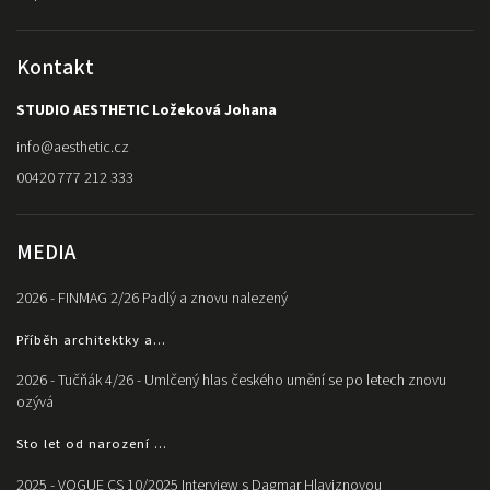
Kontakt
STUDIO AESTHETIC Ložeková Johana
info
@
aesthetic.cz
00420 777 212 333
MEDIA
2026 - FINMAG 2/26 Padlý a znovu nalezený
Příběh architektky a...
2026 - Tučňák 4/26 - Umlčený hlas českého umění se po letech znovu
ozývá
Sto let od narození ...
2025 - VOGUE CS 10/2025 Interview s Dagmar Hlaviznovou