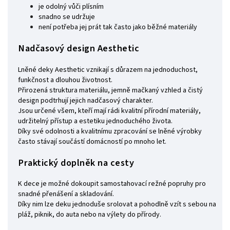
je odolný vůči plísním
snadno se udržuje
není potřeba jej prát tak často jako běžné materiály
Nadčasový design Aesthetic
Lněné deky Aesthetic vznikají s důrazem na jednoduchost,
funkčnost a dlouhou životnost.
Přirozená struktura materiálu, jemně mačkaný vzhled a čistý
design podtrhují jejich nadčasový charakter.
Jsou určené všem, kteří mají rádi kvalitní přírodní materiály,
udržitelný přístup a estetiku jednoduchého života.
Díky své odolnosti a kvalitnímu zpracování se lněné výrobky
často stávají součástí domácností po mnoho let.
Praktický doplněk na cesty
K dece je možné dokoupit samostahovací režné popruhy pro
snadné přenášení a skladování.
Díky nim lze deku jednoduše srolovat a pohodlně vzít s sebou na
pláž, piknik, do auta nebo na výlety do přírody.