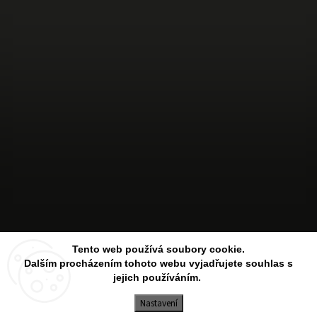
Sledovat na Instagramu
Tento web používá soubory cookie.
Dalším procházením tohoto webu vyjadřujete souhlas s
jejich používáním.
Copyright 2026
Aesthetic Store
. Všechna práva vyhrazena.
Upravit nastavení cookies
Nastavení
Vytvořil
Shoptet
| Design
Shoptak.cz