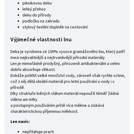
piknikovou deku
lehký přehoz
deku do přírody
podložku na zahradu
stylový textilní doplněk na cestování
Výjimečné vlastnosti lnu
Deka je vyrobena ze 100% vysoce gramážového lnu, který patří
mezi nejkvalitnější a nejtrvanlivější přírodní materiály.
Len je mimořádně prodyšný, přirozeně antibakteriální a velmi
dobře absorbuje vlhkost.
Dokáže pohltit velké množství vody, zároveň však rychle schne,
což z něj dělá ideální materiál pro letní používání u vody i v
přírodě.
Díky struktuře lněných vláken materiál nepouští téměř žádná
vlákna ani nitky
a postupným používáním ještě více měkne a získává
charakteristickou příjemnou měkkost.
Len navíc:
nepřitahuje prach