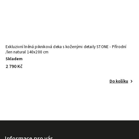
Exkluzivní lněná pikniková deka s koženými detaily STONE - Přírodní
/len natural 140x200 cm
Skladem
S
2 790 Kč
o
Do košíku
Informace pro vás