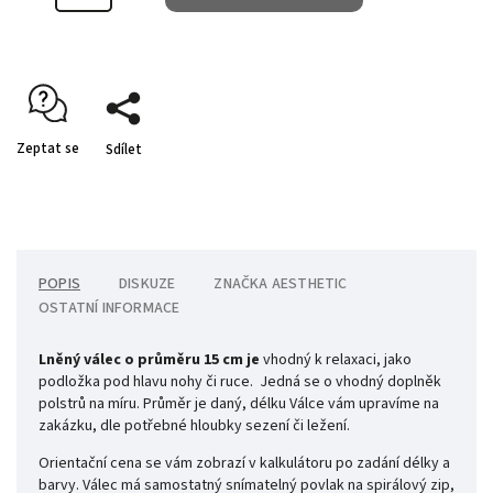
Zeptat se
Sdílet
POPIS
DISKUZE
ZNAČKA
AESTHETIC
OSTATNÍ INFORMACE
Lněný válec o průměru 15 cm je
vhodný k relaxaci, jako
podložka pod hlavu nohy či ruce. Jedná se o vhodný doplněk
polstrů na míru. Průměr je daný, délku Válce vám upravíme na
zakázku, dle potřebné hloubky sezení či ležení.
Orientační cena se vám zobrazí v kalkulátoru po zadání délky a
barvy.
Válec má samostatný snímatelný povlak na spirálový zip,