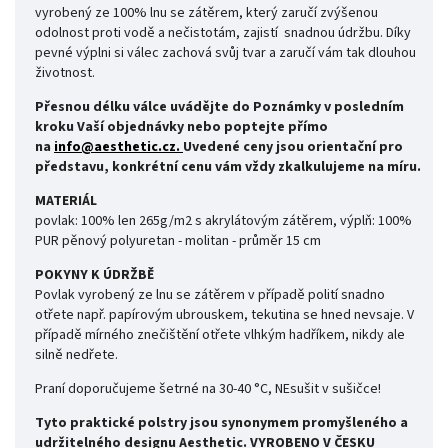
vyrobený ze 100% lnu se zátěrem, který zaručí zvýšenou
odolnost proti vodě a nečistotám, zajistí snadnou údržbu. Díky
pevné výplni si válec zachová svůj tvar a zaručí vám tak dlouhou
životnost.
Přesnou délku válce uvádějte do Poznámky v posledním
kroku Vaší objednávky nebo poptejte přímo
na
info@aesthetic.cz.
Uvedené ceny jsou orientační pro
představu, konkrétní cenu vám vždy zkalkulujeme na míru.
MATERIÁL
povlak: 100% len 265g/m2 s akrylátovým zátěrem,
výplň: 100%
PUR pěnový polyuretan - molitan - průměr 15 cm
POKYNY K ÚDRŽBĚ
Povlak vyrobený ze lnu se zátěrem v případě polití snadno
otřete např. papírovým ubrouskem, tekutina se hned nevsaje.
V
případě mírného znečištění otřete vlhkým hadříkem, nikdy ale
silně nedřete.
Praní doporučujeme šetrné na 30-40 °C, NEsušit v sušičce!
Tyto praktické polstry jsou synonymem promyšleného a
udržitelného designu Aesthetic.
VYROBENO V ČESKU