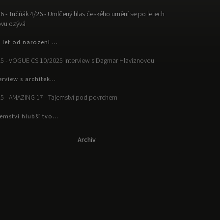
6 - Tučňák 4/26 - Umlčený hlas českého umění se po letech
vu ozývá
 let od narození ...
5 - VOGUE CS 10/2025 Interview s Dagmar Hlaviznovou
erview s architek...
5 - AMAZING 17 - Tajemství pod povrchem
emství hlubší tvo...
Archiv