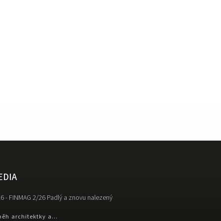
EDIA
6 - FINMAG 2/26 Padlý a znovu nalezený
běh architektky a...