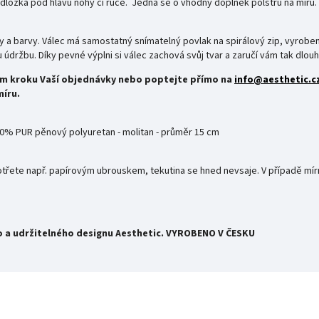
odložka pod hlavu nohy či ruce. Jedná se o vhodný doplněk polstrů na míru
y a barvy.
Válec má samostatný snímatelný povlak na spirálový zip, vyroben
údržbu. Díky pevné výplni si válec zachová svůj tvar a zaručí vám tak dlouh
ím kroku Vaší objednávky nebo poptejte přímo na
info@aesthetic.c
míru.
00% PUR pěnový polyuretan - molitan - průměr 15 cm
 otřete např. papírovým ubrouskem, tekutina se hned nevsaje.
V případě mír
 a udržitelného designu Aesthetic.
VYROBENO V ČESKU