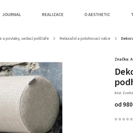
JOURNAL
REALIZACE
O AESTHETIC
e a povlaky, sedací polštáře
/
Relaxační a polohovací válce
/
Dekora
Značka:
A
Deko
pod
Kód:
Zvolte
od
980