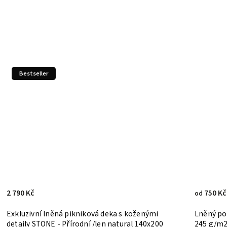
Bestseller
2 790 Kč
750 Kč
od
Exkluzivní lněná pikniková deka s koženými
Lněný povlak na 
detaily STONE - Přírodní /len natural 140x200
245 g/m2