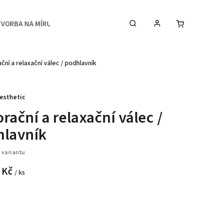
TVORBA NA MÍRU
MEDIA
KONTAKTY & STUDIO
ční a relaxační válec / podhlavník
esthetic
rační a relaxační válec /
hlavník
 variantu
 Kč
/ ks