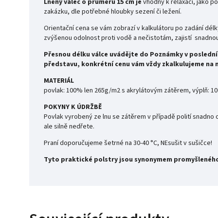
Lněný válec o průměru 15 cm je
vhodný k relaxaci, jako p
zakázku, dle potřebné hloubky sezení či ležení.
Orientační cena se vám zobrazí v kalkulátoru po zadání délk
zvýšenou odolnost proti vodě a nečistotám, zajistí snadnou 
Přesnou délku válce uvádějte do Poznámky v posledn
představu, konkrétní cenu vám vždy zkalkulujeme na 
MATERIÁL
povlak: 100% len 265g/m2 s akrylátovým zátěrem,
výplň: 1
POKYNY K ÚDRŽBĚ
Povlak vyrobený ze lnu se zátěrem v případě polití snadno
ale silně nedřete.
Praní doporučujeme šetrné na 30-40 °C, NEsušit v sušičce!
Tyto praktické polstry jsou synonymem promyšleného