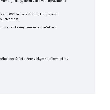
. Průměr je daný, délku Válce vám upravíme na
ý ze 100% lnu se zátěrem, který zaručí
ou životnost.
z.
Uvedené ceny jsou orientační pro
ného znečištění otřete vlhkým hadříkem, nikdy