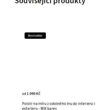
Související produkty
Bestseller
1 090 Kč
od
Polstr na míru z odolného lnu do interieru i
exterieru - MIX barev