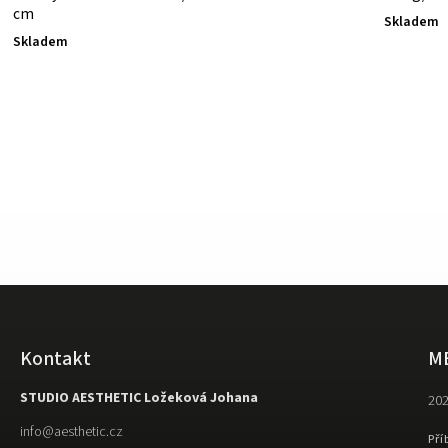
cm
Skladem
Skladem
Kontakt
M
STUDIO AESTHETIC Ložeková Johana
202
info
@
aesthetic.cz
Pří