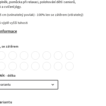
lněk, pomůcka při relaxaci, polohování dětí i seniorů,
i a cvičení jógy.
5 cm (snímatelný povlak) - 100% len se zátěrem (otíratelný)
 výplň vyšší tuhosti
 informace
, se zátěrem
ÍK - délka
ariantu