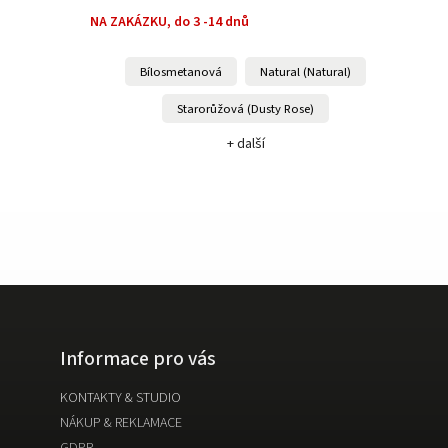
NA ZAKÁZKU, do 3 -14 dnů
Bílosmetanová
Natural (Natural)
Starorůžová (Dusty Rose)
+ další
Informace pro vás
KONTAKTY & STUDIO
NÁKUP & REKLAMACE
GDPR