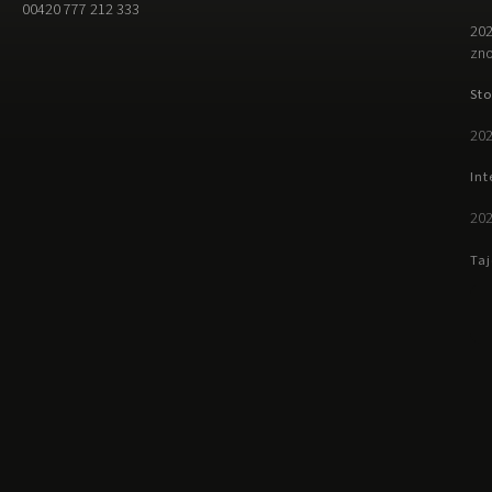
00420 777 212 333
202
zno
Sto
202
Int
202
Taj