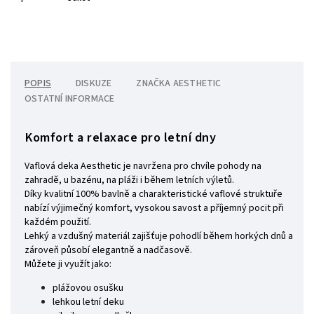
POPIS
DISKUZE
ZNAČKA
AESTHETIC
OSTATNÍ INFORMACE
Komfort a relaxace pro letní dny
Vaflová deka Aesthetic je navržena pro chvíle pohody na
zahradě, u bazénu, na pláži i během letních výletů.
Díky kvalitní 100% bavlně a charakteristické vaflové struktuře
nabízí výjimečný komfort, vysokou savost a příjemný pocit při
každém použití.
Lehký a vzdušný materiál zajišťuje pohodlí během horkých dnů a
zároveň působí elegantně a nadčasově.
Můžete ji využít jako:
plážovou osušku
lehkou letní deku