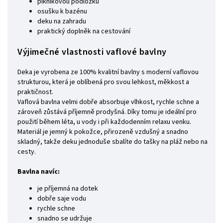
piknikovou podložku
osušku k bazénu
deku na zahradu
praktický doplněk na cestování
Výjimečné vlastnosti vaflové bavlny
Deka je vyrobena ze 100% kvalitní bavlny s moderní vaflovou
strukturou, která je oblíbená pro svou lehkost, měkkost a
praktičnost.
Vaflová bavlna velmi dobře absorbuje vlhkost, rychle schne a
zároveň zůstává příjemně prodyšná. Díky tomu je ideální pro
použití během léta, u vody i při každodenním relaxu venku.
Materiál je jemný k pokožce, přirozeně vzdušný a snadno
skladný, takže deku jednoduše sbalíte do tašky na pláž nebo na
cesty.
Bavlna navíc:
je příjemná na dotek
dobře saje vodu
rychle schne
snadno se udržuje