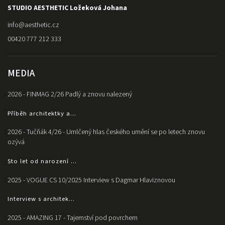
STUDIO AESTHETIC Ložeková Johana
info
@
aesthetic.cz
00420 777 212 333
MEDIA
2026 - FINMAG 2/26 Padlý a znovu nalezený
Příběh architektky a...
2026 - Tučňák 4/26 - Umlčený hlas českého umění se po letech znovu
ozývá
Sto let od narození ...
2025 - VOGUE CS 10/2025 Interview s Dagmar Hlaviznovou
Interview s architek...
2025 - AMAZING 17 - Tajemství pod povrchem