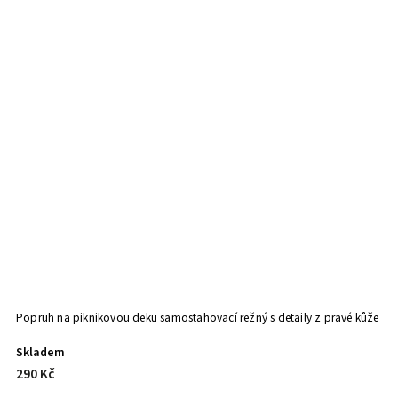
Popruh na piknikovou deku samostahovací režný s detaily z pravé kůže
Ov
Skladem
S
290 Kč
1