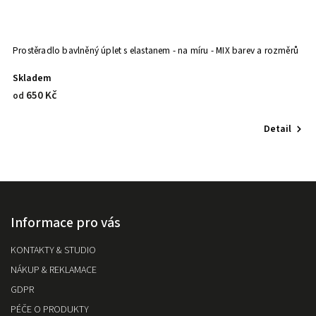
Prostěradlo bavlněný úplet s elastanem - na míru - MIX barev a rozměrů
Va
Skladem
S
650 Kč
1
od
Detail
Informace pro vás
KONTAKTY & STUDIO
NÁKUP & REKLAMACE
GDPR
PÉČE O PRODUKTY