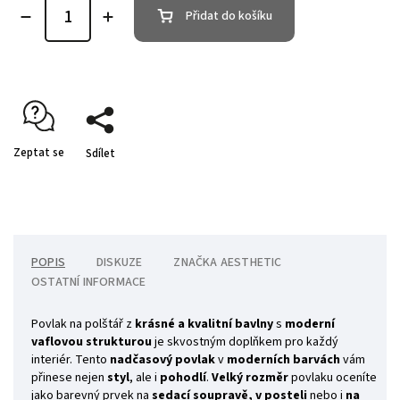
Přidat do košíku
Zeptat se
Sdílet
POPIS
DISKUZE
ZNAČKA
AESTHETIC
OSTATNÍ INFORMACE
Povlak na polštář z
krásné a kvalitní bavlny
s
moderní
vaflovou strukturou
je skvostným doplňkem pro každý
interiér. Tento
nadčasový povlak
v
moderních barvách
vám
přinese nejen
styl
, ale i
pohodlí
.
Velký rozměr
povlaku oceníte
jako barevný prvek na
sedací soupravě,
v posteli
nebo i
na