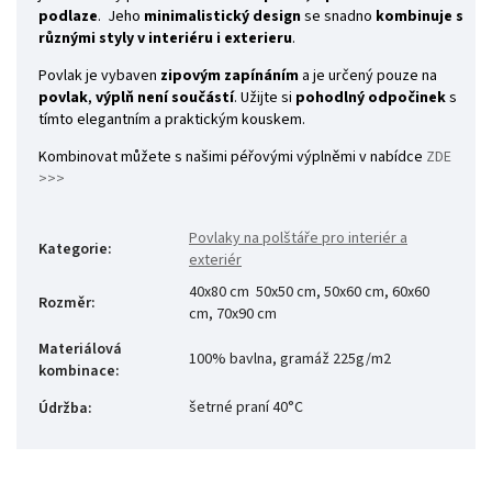
podlaze
. Jeho
minimalistický design
se snadno
kombinuje s
různými styly v interiéru i exterieru
.
Povlak je vybaven
zipovým zapínáním
a je určený pouze na
povlak
,
výplň není součástí
. Užijte si
pohodlný odpočinek
s
tímto elegantním a praktickým kouskem.
Kombinovat můžete s našimi péřovými výplněmi v nabídce
ZDE
>>>
Povlaky na polštáře pro interiér a
Kategorie
:
exteriér
40x80 cm 50x50 cm, 50x60 cm, 60x60
Rozměr
:
cm, 70x90 cm
Materiálová
100% bavlna, gramáž 225g/m2
kombinace
:
šetrné praní 40°C
Údržba
: