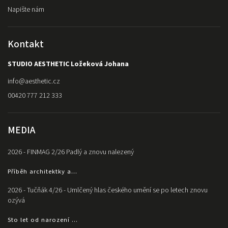
Napište nám
Kontakt
STUDIO AESTHETIC Ložeková Johana
info
@
aesthetic.cz
00420 777 212 333
MEDIA
2026 - FINMAG 2/26 Padlý a znovu nalezený
Příběh architektky a...
2026 - Tučňák 4/26 - Umlčený hlas českého umění se po letech znovu
ozývá
Sto let od narození ...