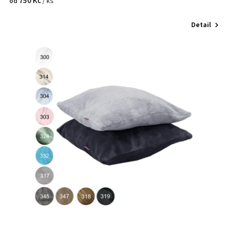
750 Kč
/ ks
od
Detail