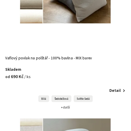
Vaflový povlak na polštář - 100% bavlna - MIX barev
Skladem
690 Kč
/ ks
od
Detail
Bílá
Šedobéžová
Světle šedá
+ další