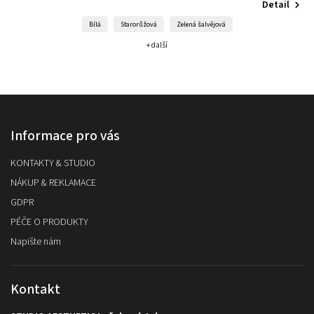
Detail
Bílá
Starorůžová
Zelená šalvějová
+ další
Informace pro vás
KONTAKTY & STUDIO
NÁKUP & REKLAMACE
GDPR
PÉČE O PRODUKTY
Napište nám
Kontakt