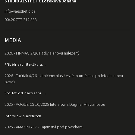
STUDIO AESTHETIC Ložeková Johana
info
@
aesthetic.cz
00420 777 212 333
MEDIA
2026 - FINMAG 2/26 Padlý a znovu nalezený
Příběh architektky a...
2026 - Tučňák 4/26 - Umlčený hlas českého umění se po letech znovu
ozývá
Sto let od narození ...
2025 - VOGUE CS 10/2025 Interview s Dagmar Hlaviznovou
Interview s architek...
2025 - AMAZING 17 - Tajemství pod povrchem