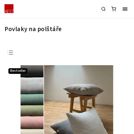
Povlaky na polštáře
Doporučujeme
Bestseller
Nejlevnější
Nejdražší
Nejprodávanější
Abecedně