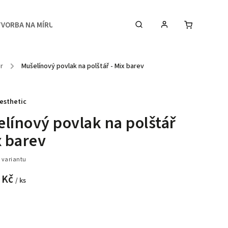
TVORBA NA MÍRU
MEDIA
KONTAKTY & STUDIO
ér
/
Mušelínový povlak na polštář - Mix barev
esthetic
línový povlak na polštář
x barev
 variantu
 Kč
/ ks