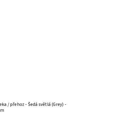
eka / přehoz - Šedá světlá (Grey) -
cm