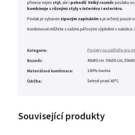
přinese nejen
styl
, ale i
pohodlí
.
Velký rozměr
povlaku oc
kombinuje s různými styly v interiéru i exteriéru
.
Povlak je vybaven
zipovým zapínáním
a je určený pouze 
Kombinovat můžete s našimi péřovými výplněmi v nabídce
Povlaky na polštáře pro int
Kategorie
:
40x80 cm 50x50 cm, 50x60
Rozměr
:
100% bavlna
Materiálová kombinace
:
šetrné praní 40°C
Údržba
:
Související produkty