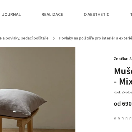
JOURNAL
REALIZACE
O AESTHETIC
e a povlaky, sedací polštáře
/
Povlaky na polštáře pro interiér a exteri
Značka:
A
Muše
- Mi
Kód:
Zvolte
od
690