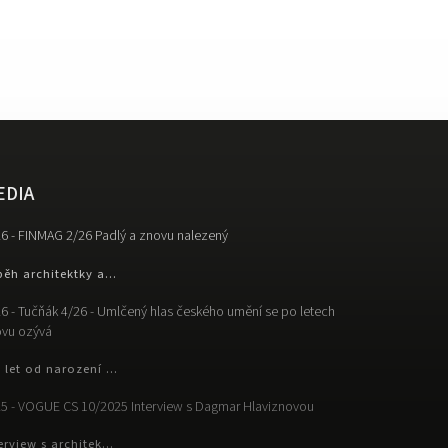
EDIA
6 - FINMAG 2/26 Padlý a znovu nalezený
běh architektky a...
6 - Tučňák 4/26 - Umlčený hlas českého umění se po letech
vu ozývá
 let od narození ...
5 - VOGUE CS 10/2025 Interview s Dagmar Hlaviznovou
erview s architek...