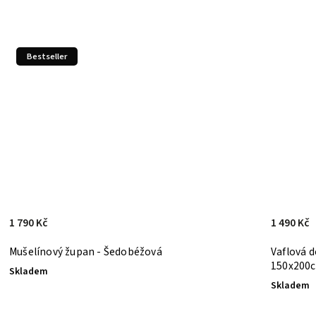
Bestseller
1 790 Kč
1 490 Kč
Mušelínový župan - Šedobéžová
Vaflová d
150x200
Skladem
Skladem