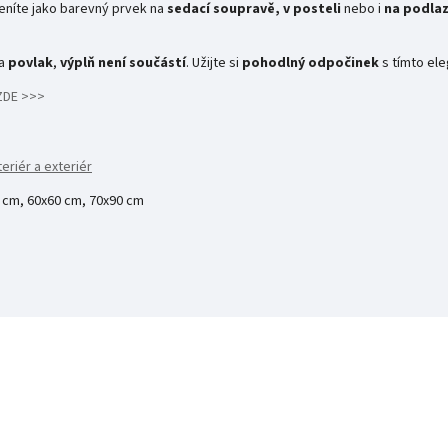
eníte jako barevný prvek na
sedací soupravě,
v posteli
nebo i
na podla
na
povlak
,
výplň není součástí
. Užijte si
pohodlný odpočinek
s tímto el
ZDE >>>
eriér a exteriér
 cm, 60x60 cm, 70x90 cm