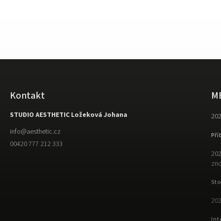
Kontakt
M
STUDIO AESTHETIC Ložeková Johana
202
info
@
aesthetic.cz
Pří
00420 777 212 333
202
zno
Sto
202
Int