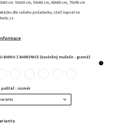
0x80 cm 50x50 cm, 50x60 cm, 60x60 cm, 70x90 cm
akázku dle vašeho požadavku, stačí napsat na
hetic.cz
 informace
SI BARVU Z BAREVNICE (bavlněný mušelín - gramáž
?
 polštář - rozměr
ariantu