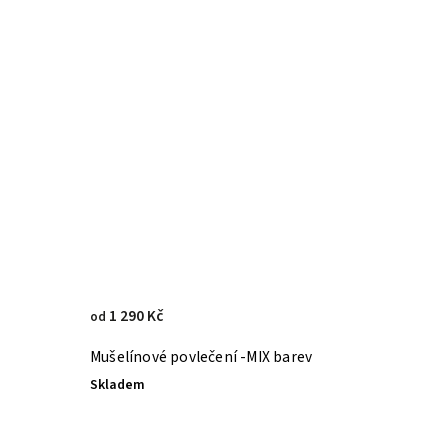
1 290 Kč
od
Mušelínové povlečení -MIX barev
Skladem