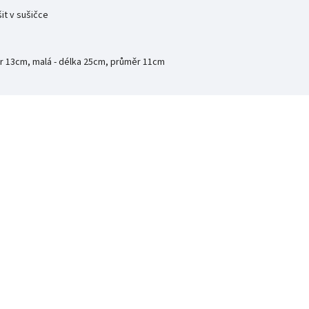
šit v sušičce
ěr 13cm, malá - délka 25cm, průměr 11cm