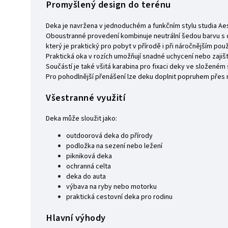
Promyšlený design do terénu
Deka je navržena v jednoduchém a funkčním stylu studia Aes
Oboustranné provedení kombinuje neutrální šedou barvu s
který je praktický pro pobyt v přírodě i při náročnějším použ
Praktická oka v rozích umožňují snadné uchycení nebo zajišt
Součástí je také všitá karabina pro fixaci deky ve složeném 
Pro pohodlnější přenášení lze deku doplnit popruhem přes
Všestranné využití
Deka může sloužit jako:
outdoorová deka do přírody
podložka na sezení nebo ležení
pikniková deka
ochranná celta
deka do auta
výbava na ryby nebo motorku
praktická cestovní deka pro rodinu
Hlavní výhody