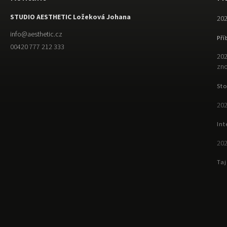
STUDIO AESTHETIC Ložeková Johana
202
info
@
aesthetic.cz
Pří
00420 777 212 333
202
zno
Sto
202
Int
202
Taj