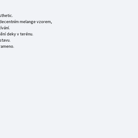
thetic.
 decentním melange vzorem,
ívání.
ění deky v terénu.
stavu.
 rameno.