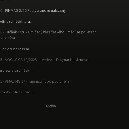
6 - FINMAG 2/26 Padlý a znovu nalezený
běh architektky a...
6 - Tučňák 4/26 - Umlčený hlas českého umění se po letech
vu ozývá
 let od narození ...
5 - VOGUE CS 10/2025 Interview s Dagmar Hlaviznovou
erview s architek...
5 - AMAZING 17 - Tajemství pod povrchem
emství hlubší tvo...
Archiv