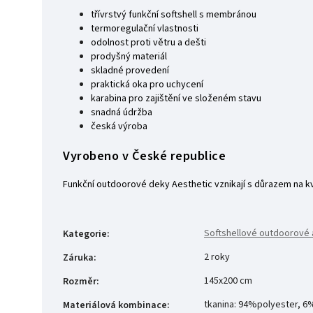
třívrstvý funkční softshell s membránou
termoregulační vlastnosti
odolnost proti větru a dešti
prodyšný materiál
skladné provedení
praktická oka pro uchycení
karabina pro zajištění ve složeném stavu
snadná údržba
česká výroba
Vyrobeno v České republice
Funkční outdoorové deky Aesthetic vznikají s důrazem na kv
Softshellové outdoorové 
Kategorie
:
2 roky
Záruka
:
145x200 cm
Rozměr
:
tkanina: 94%polyester, 
Materiálová kombinace
: