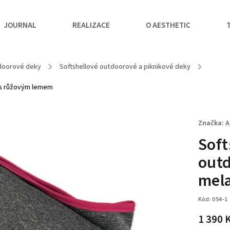
JOURNAL
REALIZACE
O AESTHETIC
tdoorové deky
/
Softshellové outdoorové a piknikové deky
/
 s růžovým lemem
Značka:
A
Soft
outd
mel
Kód:
054-1
1 390 