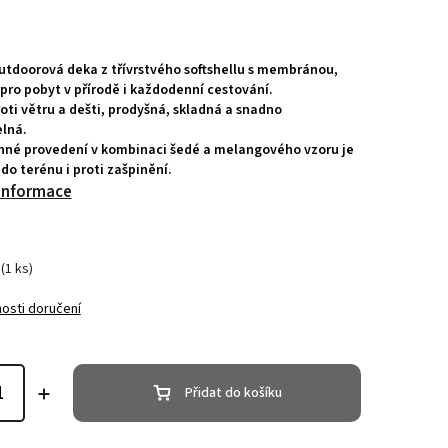
utdoorová deka z třívrstvého softshellu s membránou,
pro pobyt v přírodě i každodenní cestování.
oti větru a dešti, prodyšná, skladná a snadno
lná.
né provedení v kombinaci šedé a melangového vzoru je
do terénu i proti zašpinění.
 informace
(1 ks)
osti doručení
Přidat do košíku