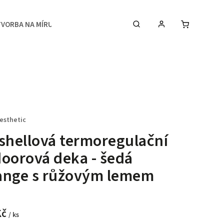
TVORBA NA MÍRU
MEDIA
KONTAKTY & STUDIO
esthetic
shellová termoregulační
oorová deka - šedá
ange s růžovým lemem
Kč
/ ks