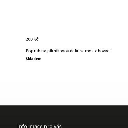
200 Kč
Popruh na piknikovou deku samostahovací
Skladem
Informace pro vás