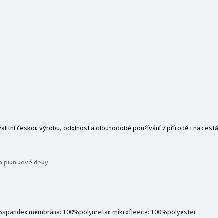
alitní českou výrobu, odolnost a dlouhodobé používání v přírodě i na cestá
a piknikové deky
6%spandex membrána: 100%polyuretan mikrofleece: 100%polyester