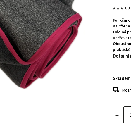
Funkční o
navržená 
Odolná pr
udržovate
Oboustran
praktické 
Detailní
Skladem
Možn