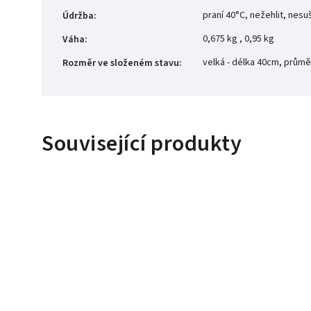
praní 40°C, nežehlit, nesu
Údržba
:
0,675 kg , 0,95 kg
Váha
:
velká - délka 40cm, prům
Rozměr ve složeném stavu
:
Související produkty