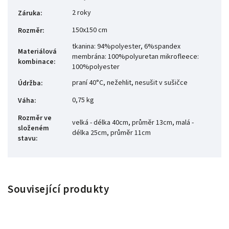
2 roky
Záruka
:
150x150 cm
Rozměr
:
tkanina: 94%polyester, 6%spandex
Materiálová
membrána: 100%polyuretan mikrofleece:
kombinace
:
100%polyester
praní 40°C, nežehlit, nesušit v sušičce
Údržba
:
0,75 kg
Váha
:
Rozměr ve
velká - délka 40cm, průměr 13cm, malá -
složeném
délka 25cm, průměr 11cm
stavu
:
Související produkty