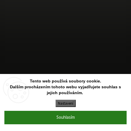
Sledovat na Instagramu
Tento web používá soubory cookie.
Dalším procházením tohoto webu vyjadřujete souhlas s
jejich používáním.
Copyright 2026
Aesthetic Store
. Všechna práva vyhrazena.
Upravit nastavení cookies
Nastavení
Vytvořil
Shoptet
| Design
Shoptak.cz
Souhlasím