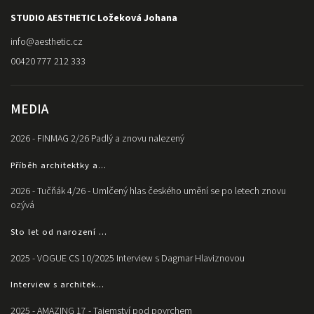
STUDIO AESTHETIC Ložeková Johana
info
@
aesthetic.cz
00420 777 212 333
MEDIA
2026 - FINMAG 2/26 Padlý a znovu nalezený
Příběh architektky a...
2026 - Tučňák 4/26 - Umlčený hlas českého umění se po letech znovu
ozývá
Sto let od narození ...
2025 - VOGUE CS 10/2025 Interview s Dagmar Hlaviznovou
Interview s architek...
2025 - AMAZING 17 - Tajemství pod povrchem