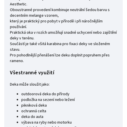
Aesthetic.
Oboustranné provedení kombinuje neutrální šedou barvu s
decentním melange vzorem,
který je praktický pro pobyt v přírodě i při náročnějším
používání.
Praktická oka v rozích umožňují snadné uchycení nebo zajištění
deky v terénu.
Součástí je také všitá karabina pro fixaci deky ve složeném
stavu.
Pro pohodlnější přenášení lze deku doplnit popruhem přes
rameno.
Všestranné využití
Deka může sloužit jako:
outdoorová deka do přírody
podložka na sezení nebo ležení
pikniková deka
ochranná celta
deka do auta
výbava na ryby nebo motorku