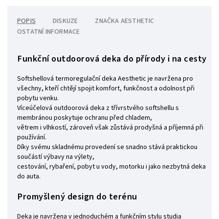
POPIS
DISKUZE
ZNAČKA
AESTHETIC
OSTATNÍ INFORMACE
Funkční outdoorová deka do přírody i na cesty
Softshellová termoregulační deka Aesthetic je navržena pro
všechny, kteří chtějí spojit komfort, funkčnost a odolnost při
pobytu venku.
Víceúčelová outdoorová deka z třívrstvého softshellu s
membránou poskytuje ochranu před chladem,
větrem i vlhkostí, zároveň však zůstává prodyšná a příjemná při
používání.
Díky svému skladnému provedení se snadno stává praktickou
součástí výbavy na výlety,
cestování, rybaření, pobyt u vody, motorku i jako nezbytná deka
do auta.
Promyšlený design do terénu
Deka je navržena v jednoduchém a funkčním stylu studia