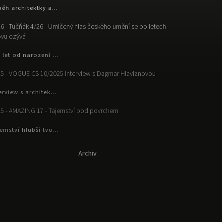
běh architektky a...
6 - Tučňák 4/26 - Umlčený hlas českého umění se po letech
vu ozývá
 let od narození ...
5 - VOGUE CS 10/2025 Interview s Dagmar Hlaviznovou
erview s architek...
5 - AMAZING 17 - Tajemství pod povrchem
emství hlubší tvo...
Archiv