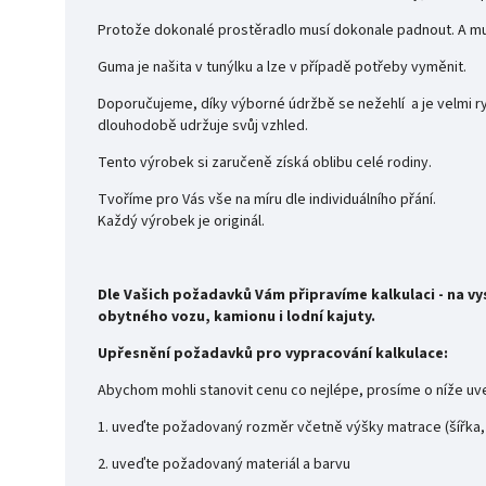
Protože dokonalé prostěradlo musí dokonale padnout. A musí
Guma je našita v tunýlku a lze v p
Doporučujeme, díky výborné údržbě se nežehlí a je velmi r
dlouhodobě udržuje svůj vzhled.
Tento výrobek si zaručeně získá oblibu celé rodiny.
Tvoříme pro Vás vše na míru dle individuálního přání.
Každý výrobek je originál.
Dle Vašich požadavků Vám připravíme kalkulaci - na v
obytného vozu, kamionu i lodní kajuty.
Upřesnění požadavků pro vypracování kalkulace:
Abychom mohli stanovit cenu co nejlépe, prosíme o níže u
1. uveďte požadovaný rozměr včetně výšky matrace (šířka,
2. uveďte požadovaný materiál a barvu