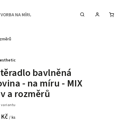
TVORBA NA MÍRU
MEDIA
KONTAKTY & STUDIO
rozměrů
esthetic
těradlo bavlněná
ovina - na míru - MIX
v a rozměrů
 variantu
 Kč
/ ks