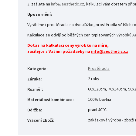
3. zašlete na
info@aesthetic.cz
, kalkulaci Vám obratem při
Upozornění:
Vyrábíme i prostěradla na dvoulůžko, prostěradla větších
Kalkulace se odvíjí od běžných cen typizovaných výrobků Ae
Dotaz na kalkulaci ceny výrobku na míru,
zasílejte s Vašimi požadavky na
info@aesthetic.cz
Prostěradla
Kategorie
:
2 roky
Záruka
:
60x120cm, 70x140cm, 90x
Rozměr
:
100% bavlna
Materiálová kombinace
:
praní 40°C
Údržba
:
zakázková výroba - zboží n
Vrácení zboží
: