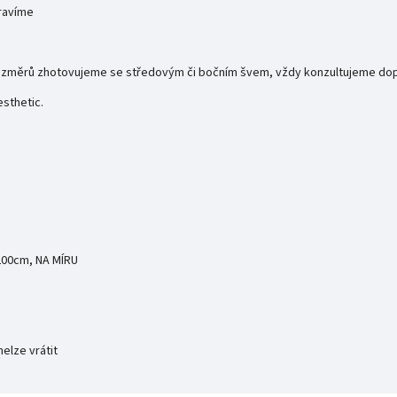
pravíme
 rozměrů zhotovujeme se středovým či bočním švem, vždy konzultujeme do
sthetic.
200cm, NA MÍRU
elze vrátit