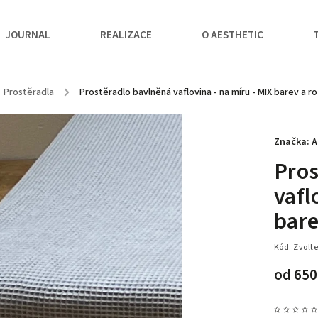
JOURNAL
REALIZACE
O AESTHETIC
Prostěradla
/
Prostěradlo bavlněná vaflovina - na míru - MIX barev a 
Značka:
A
Pros
vafl
bare
Kód:
Zvolte
od
650