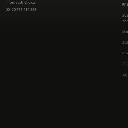
info
@
aesthetic.cz
Pří
00420 777 212 333
202
zno
Sto
202
Int
202
Taj