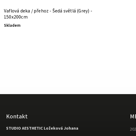
Vaflová deka / přehoz - Šedá světlá (Grey) -
150x200cm
Skladem
Kontakt
M
STUDIO AESTHETIC Ložeková Johana
202