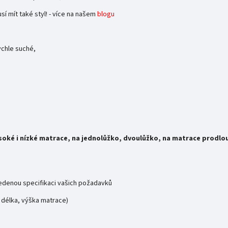
 mít také styl! - více na našem
blogu
řípadě potřeby vyměnit.
ychle suché,
ysoké i nízké matrace, na jednolůžko, dvoulůžko, na matrace prodlo
vedenou specifikaci vašich požadavků
 délka, výška matrace)