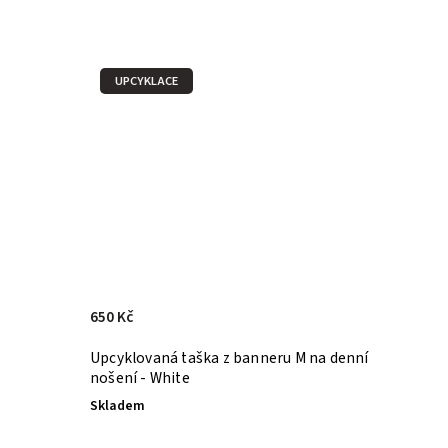
UPCYKLACE
650 Kč
Upcyklovaná taška z banneru M na denní
nošení - White
Skladem