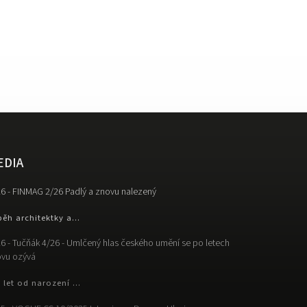
EDIA
6 - FINMAG 2/26 Padlý a znovu nalezený
běh architektky a...
6 - Tučňák 4/26 - Umlčený hlas českého umění se po letech
vu ozývá
 let od narození ...