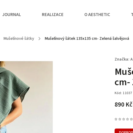
JOURNAL
REALIZACE
O AESTHETIC
Mušelínové šátky
/
Mušelínový šátek 135x135 cm- Zelená šalvějová
Značka:
A
Muše
cm- 
Kód:
11037
890 K
DOPROD