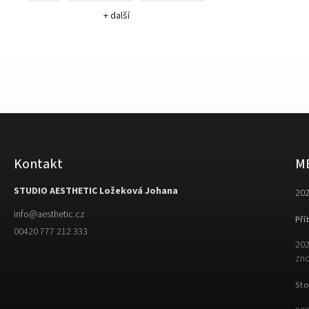
+ další
Kontakt
M
STUDIO AESTHETIC Ložeková Johana
202
info
@
aesthetic.cz
Pří
00420 777 212 333
202
zno
Sto