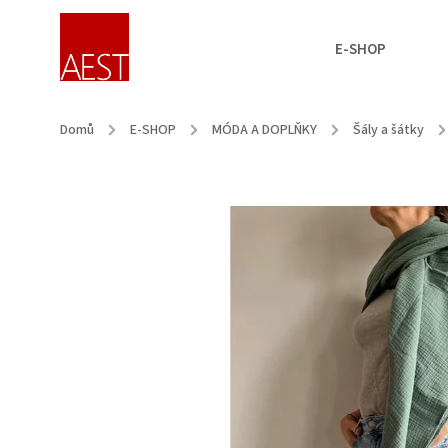
E-SHOP
Domů
/
E-SHOP
/
MÓDA A DOPLŇKY
/
Šály a šátky
/