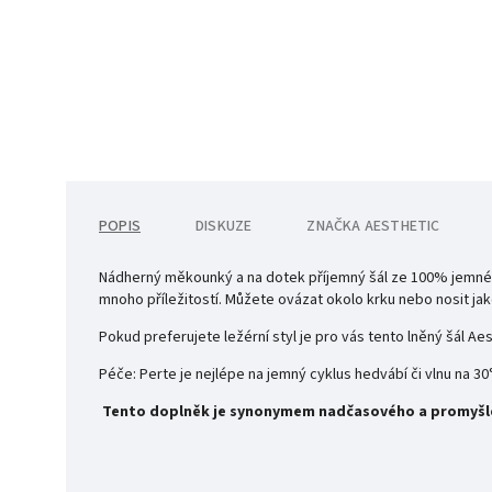
POPIS
DISKUZE
ZNAČKA
AESTHETIC
Nádherný měkounký a na dotek příjemný šál ze 100% jemné b
mnoho příležitostí. Můžete ovázat okolo krku nebo nosit ja
Pokud preferujete ležérní styl je pro vás tento lněný šál Ae
Péče: Perte je nejlépe na jemný cyklus hedvábí či vlnu na 30°
Tento doplněk je synonymem nadčasového a promyšl