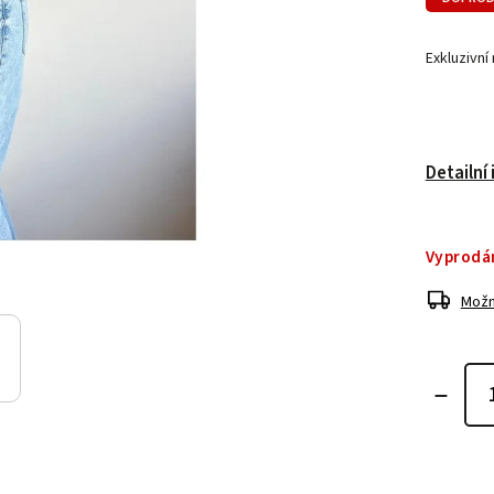
Exkluzivní
Detailní
Vyprodá
Možn