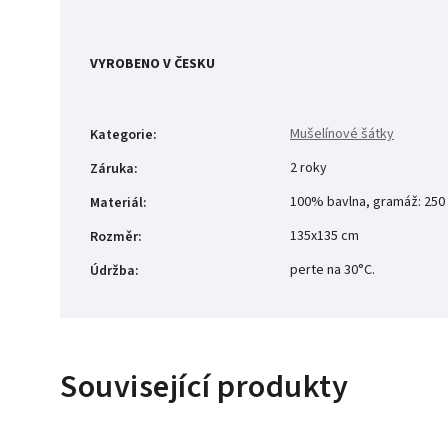
VYROBENO V ČESKU
Mušelínové šátky
Kategorie
:
2 roky
Záruka
:
100% bavlna, gramáž: 250
Materiál
:
135x135 cm
Rozměr
:
perte na 30°C.
Údržba
:
Související produkty