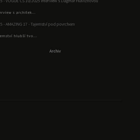
5 - VOGUE CS 10/2025 Interview s Dagmar Hlaviznovou
erview s architek...
5 - AMAZING 17 - Tajemství pod povrchem
emství hlubší tvo...
Archiv