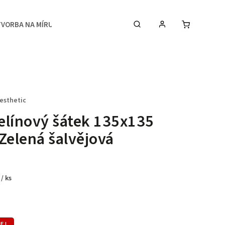
TVORBA NA MÍRU
MEDIA
KONTAKTY & STUDIO
esthetic
línový šátek 135x135
Zelená šalvějová
č
/ ks
EJ