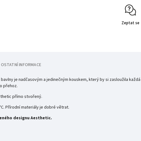
Zeptat se
OSTATNÍ INFORMACE
avlny je nadčasovým a jedinečným kouskem, který by si zasloužila každá z
ko přehoz.
sthetic přímo stvořený.
C. Přírodní materiály je dobré větrat.
eného designu Aesthetic.