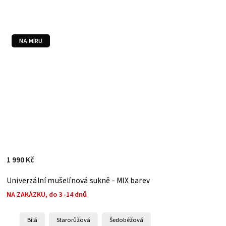
NA MÍRU
1 990 Kč
Univerzální mušelínová sukně - MIX barev
NA ZAKÁZKU, do 3 -14 dnů
Bílá
Starorůžová
Šedobéžová