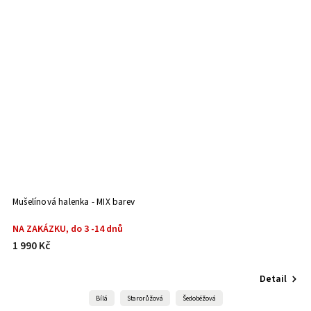
Mušelínová halenka - MIX barev
NA ZAKÁZKU, do 3 -14 dnů
S
1 990 Kč
1
Detail
Bílá
Starorůžová
Šedobéžová