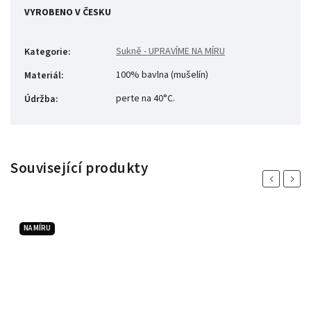
VYROBENO V ČESKU
Sukně - UPRAVÍME NA MÍRU
Kategorie
:
100% bavlna (mušelín)
Materiál
:
perte na 40°C.
Údržba
:
Související produkty
Previous
Next
NA MÍRU