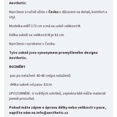
Aesthetic
.
Navrženo a ručně ušito v
Česku
s důrazem na detail, komfort a
styl.
Modelka měří 173 cm a má na sobě velikost M.
Délka sukně ve velikosti M je 82 cm.
Navrženo i vyrobeno v Česku.
Tyto sukně jsou synonymem promyšleného designu
Aesthetic.
ROZMĚRY
pas po natažení: 40-48 cm(po natažení)
délka sukně od pasu: 82cm
UPOZORNĚNÍ - U světlých odstínů, zejména bílé může materiál
jemně prosvítat.
Pokud máte zájem o úpravu délky nebo velikosti v pase,
napište nám na info@aesthetic.cz