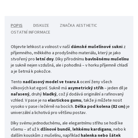
POPIS
DISKUZE
ZNAČKA
AESTHETIC
OSTATNÍ INFORMACE
Objevte lehkost a volnost v naší
dámské mušelínové sukni
z
příjemného, měkkého a prodyšného materiálu, který je jako
stvořený pro
letní dny
. Díky přírodnímu
bavlněnému mušelínu
je sukně nejen vzdušná, ale i pohodlná – v horku příjemně chladí
a je šetrná k pokožce.
Tento
nadčasový model ve tvaru A
ocení ženy všech
věkových kat egorií. Sukně má
asymetrický střih
– jeden díl je
nařasený
, druhý
hladký
, což jí dodává originální a rafinovaný
vzhled. V pase je na
elastickou gumu
, takže ji můžete nosit
vysoko v pase i ležérně na bocích.
Délka pod kolena (82 cm)
je
univerzální a lichotivá pro většinu postav.
Díky svému jednoduchému, ale elegantnímu střihu se hodí ke
všemu – ať už k
džínové bundě
,
lehkému kardiganu
, nebo k
dalším kouskům z mušelínu, například
halenka nebo šátek