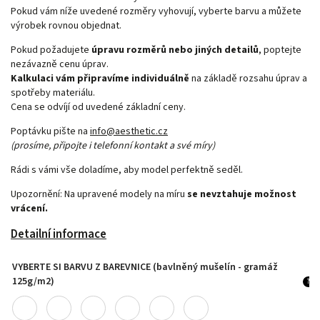
Pokud vám níže uvedené rozměry vyhovují, vyberte barvu a můžete
výrobek rovnou objednat.
Pokud požadujete
úpravu rozměrů nebo jiných detailů
, poptejte
nezávazně cenu úprav.
Kalkulaci vám připravíme individuálně
na základě rozsahu úprav a
spotřeby materiálu.
Cena se odvíjí od uvedené základní ceny.
Poptávku pište na
info@aesthetic.cz
(prosíme, připojte i telefonní kontakt a své míry)
Rádi s vámi vše doladíme, aby model perfektně seděl.
Upozornění: Na upravené modely
na míru
se nevztahuje možnost
vrácení.
Detailní informace
VYBERTE SI BARVU Z BAREVNICE (bavlněný mušelín - gramáž
125g/m2)
?