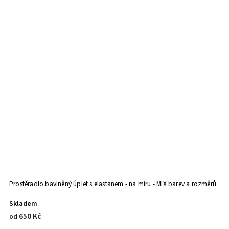
Prostěradlo bavlněný úplet s elastanem - na míru - MIX barev a rozměrů
Mu
Skladem
S
650 Kč
od
o