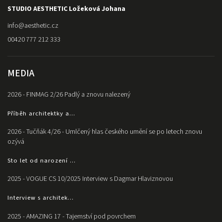
STUDIO AESTHETIC Ložeková Johana
info
@
aesthetic.cz
00420 777 212 333
MEDIA
2026 - FINMAG 2/26 Padlý a znovu nalezený
Příběh architektky a...
2026 - Tučňák 4/26 - Umlčený hlas českého umění se po letech znovu
ozývá
Sto let od narození ...
2025 - VOGUE CS 10/2025 Interview s Dagmar Hlaviznovou
Interview s architek...
2025 - AMAZING 17 - Tajemství pod povrchem