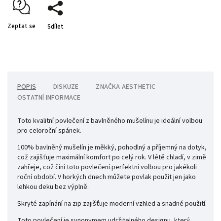
Zeptat se
Sdílet
POPIS
DISKUZE
ZNAČKA
AESTHETIC
OSTATNÍ INFORMACE
Toto kvalitní povlečení z bavlněného mušelínu je ideální volbou
pro celoroční spánek.
100% bavlněný mušelín je měkký, pohodlný a příjemný na dotyk,
což zajišťuje maximální komfort po celý rok. V létě chladí, v zimě
zahřeje, což činí toto povlečení perfektní volbou pro jakékoli
roční období. V horkých dnech můžete povlak použít jen jako
lehkou deku bez výplně.
Skryté zapínání na zip zajišťuje moderní vzhled a snadné použití.
Toto povlečení je synonymem udržitelného designu, který