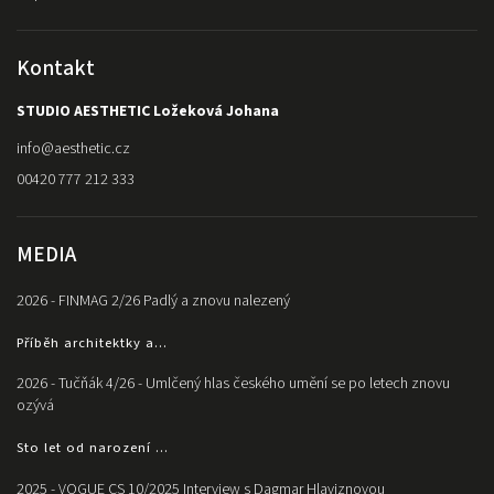
Kontakt
STUDIO AESTHETIC Ložeková Johana
info
@
aesthetic.cz
00420 777 212 333
MEDIA
2026 - FINMAG 2/26 Padlý a znovu nalezený
Příběh architektky a...
2026 - Tučňák 4/26 - Umlčený hlas českého umění se po letech znovu
ozývá
Sto let od narození ...
2025 - VOGUE CS 10/2025 Interview s Dagmar Hlaviznovou