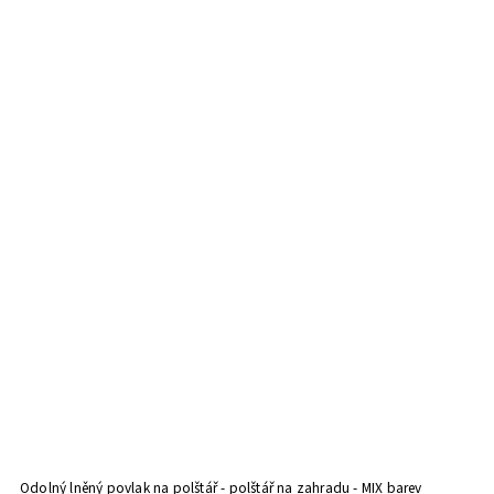
Odolný lněný povlak na polštář - polštář na zahradu - MIX barev
Po