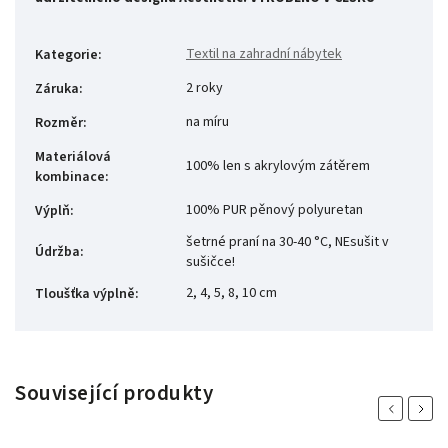
Textil na zahradní nábytek
Kategorie
:
2 roky
Záruka
:
na míru
Rozměr
:
Materiálová
100% len s akrylovým zátěrem
kombinace
:
100% PUR pěnový polyuretan
Výplň
:
šetrné praní na 30-40 °C, NEsušit v
Údržba
:
sušičce!
2, 4, 5, 8, 10 cm
Tloušťka výplně
:
Související produkty
Previous
Next