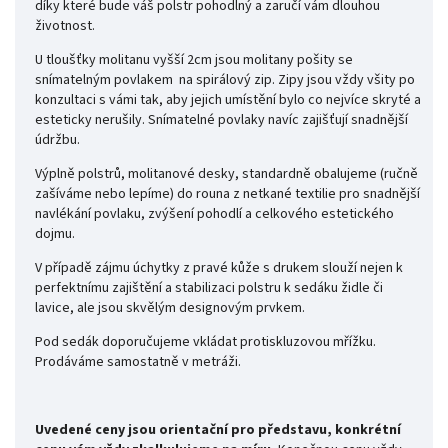
díky které bude váš polstr pohodlný a zaručí vám dlouhou
životnost.
U tloušťky molitanu vyšší 2cm jsou molitany pošity se
snímatelným povlakem na spirálový zip. Zipy jsou vždy všity po
konzultaci s vámi tak, aby jejich umístění bylo co nejvíce skryté a
esteticky nerušily. Snímatelné povlaky navíc zajišťují snadnější
údržbu.
Výplně polstrů, molitanové desky, standardně obalujeme (ručně
zašíváme nebo lepíme) do rouna z netkané textilie pro snadnější
navlékání povlaku, zvýšení pohodlí a celkového estetického
dojmu.
V případě zájmu úchytky z pravé kůže s drukem slouží nejen k
perfektnímu zajištění a stabilizaci polstru k sedáku židle či
lavice, ale jsou skvělým designovým prvkem.
Pod sedák doporučujeme vkládat protiskluzovou mřížku.
Prodáváme samostatně v metráži.
Uvedené ceny jsou orientační pro představu, konkrétní