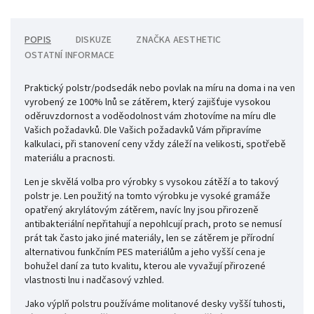
POPIS
DISKUZE
ZNAČKA
AESTHETIC
OSTATNÍ INFORMACE
Praktický polstr/podsedák nebo povlak na míru na doma i na ven
vyrobený ze 100% lnů se zátěrem, který zajišťuje vysokou
oděruvzdornost a voděodolnost vám zhotovíme na míru dle
Vašich požadavků.
Dle Vašich požadavků Vám připravíme
kalkulaci, při stanovení ceny vždy záleží na velikosti, spotřebě
materiálu a pracnosti.
Len je skvělá volba pro výrobky s vysokou zátěží a to takový
polstr je. Len použitý na tomto výrobku je vysoké gramáže
opatřený akrylátovým zátěrem, navíc lny jsou přirozeně
antibakteriální nepřitahují a nepohlcují prach, proto se nemusí
prát tak často jako jiné materiály, len se zátěrem je přírodní
alternativou funkčním PES materiálům a jeho vyšší cena je
bohužel daní za tuto kvalitu, kterou ale vyvažují přirozené
vlastnosti lnu i nadčasový vzhled.
Jako výplň polstru používáme molitanové desky vyšší tuhosti,