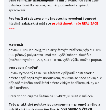
cenu vám vždy zkalkulujeme na míru.
Konečnou
c
enu vždy
ovlivňuje tloušťka výplně, rozměr podsedáků a způsob
zpracování.
Pro lepší představu o možnostech provedení i cenové
hladině zakázek si můžete
prohlédnout naše REALIZACE
>>>
MATERIÁL
povlak: 100% len 265g/m2 s akrylátovým zátěrem,
výplň: 100%
PUR pěnový polyuretan - molitan - vyšší tuhost - tloušťka
(možnost vybírat) - 2, 4, 5, 8 a 10 cm, vyšší výšku možno poptat.
POKYNY K ÚDRŽBĚ
Povlak vyrobený ze lnu se zátěrem v případě polití snadno
otřete např. papírovým ubrouskem, tekutina se hned nevsaje. V
případě mírného znečištění otřete vlhkým hadříkem, nikdy ale
silně nedřete.
Praní doporučujeme šetrné na 30-40 °C, NEsušit v sušičce!
Tyto praktické polstry jsou synonymem promyšleného a
udržitelného designu Aesthetic.
VYROBENO V ČESKU