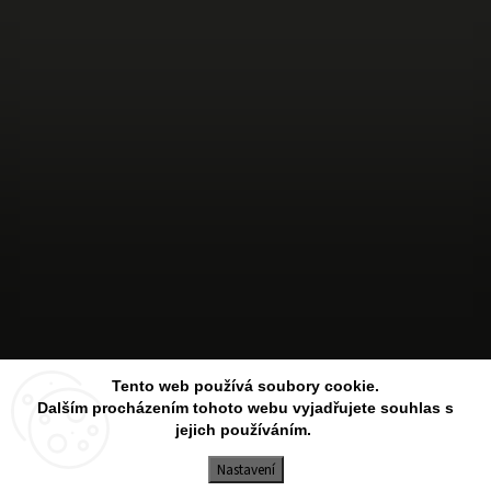
Sledovat na Instagramu
Tento web používá soubory cookie.
Dalším procházením tohoto webu vyjadřujete souhlas s
jejich používáním.
Copyright 2026
Aesthetic Store
. Všechna práva vyhrazena.
Upravit nastavení cookies
Nastavení
Vytvořil
Shoptet
| Design
Shoptak.cz