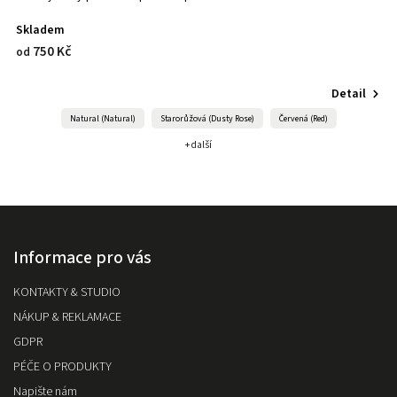
Skladem
N
750 Kč
od
o
Detail
Natural (Natural)
Starorůžová (Dusty Rose)
Červená (Red)
+ další
Informace pro vás
KONTAKTY & STUDIO
NÁKUP & REKLAMACE
GDPR
PÉČE O PRODUKTY
Napište nám