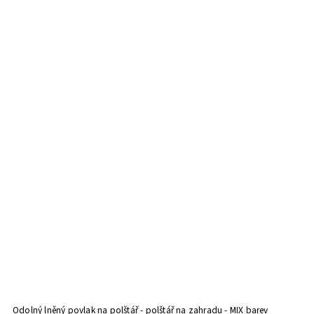
Odolný lněný povlak na polštář - polštář na zahradu - MIX barev
Po