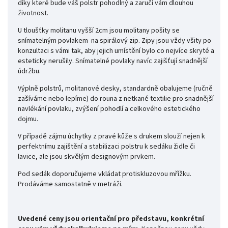
díky které bude váš polstr pohodlný a zaručí vám dlouhou
životnost.
U tloušťky molitanu vyšší 2cm jsou molitany pošity se
snímatelným povlakem na spirálový zip. Zipy jsou vždy všity po
konzultaci s vámi tak, aby jejich umístění bylo co nejvíce skryté a
esteticky nerušily. Snímatelné povlaky navíc zajišťují snadnější
údržbu.
Výplně polstrů, molitanové desky, standardně obalujeme (ručně
zašíváme nebo lepíme) do rouna z netkané textilie pro snadnější
navlékání povlaku, zvýšení pohodlí a celkového estetického
dojmu.
V případě zájmu úchytky z pravé kůže s drukem slouží nejen k
perfektnímu zajištění a stabilizaci polstru k sedáku židle či
lavice, ale jsou skvělým designovým prvkem.
Pod sedák doporučujeme vkládat protiskluzovou mřížku.
Prodáváme samostatně v metráži.
Uvedené ceny jsou orientační pro představu, konkrétní