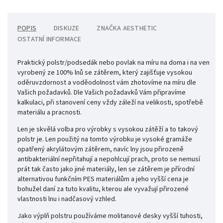
POPIS
DISKUZE
ZNAČKA
AESTHETIC
OSTATNÍ INFORMACE
Praktický polstr/podsedák nebo povlak na míru na doma i na ven
vyrobený ze 100% lnů se zátěrem, který zajišťuje vysokou
oděruvzdornost a voděodolnost vám zhotovíme na míru dle
Vašich požadavků.
Dle Vašich požadavků Vám připravíme
kalkulaci, při stanovení ceny vždy záleží na velikosti, spotřebě
materiálu a pracnosti.
Len je skvělá volba pro výrobky s vysokou zátěží a to takový
polstr je. Len použitý na tomto výrobku je vysoké gramáže
opatřený akrylátovým zátěrem, navíc lny jsou přirozeně
antibakteriální nepřitahují a nepohlcují prach, proto se nemusí
prát tak často jako jiné materiály, len se zátěrem je přírodní
alternativou funkčním PES materiálům a jeho vyšší cena je
bohužel daní za tuto kvalitu, kterou ale vyvažují přirozené
vlastnosti lnu i nadčasový vzhled.
Jako výplň polstru používáme molitanové desky vyšší tuhosti,