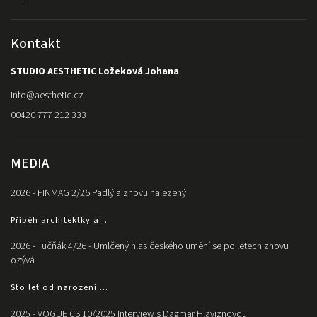
Kontakt
STUDIO AESTHETIC Ložeková Johana
info
@
aesthetic.cz
00420 777 212 333
MEDIA
2026 - FINMAG 2/26 Padlý a znovu nalezený
Příběh architektky a...
2026 - Tučňák 4/26 - Umlčený hlas českého umění se po letech znovu
ozývá
Sto let od narození ...
2025 - VOGUE CS 10/2025 Interview s Dagmar Hlaviznovou