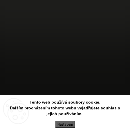
Sledovat na Instagramu
Tento web používá soubory cookie.
Dalším procházením tohoto webu vyjadřujete souhlas s
jejich používáním.
Copyright 2026
Aesthetic Store
. Všechna práva vyhrazena.
Upravit nastavení cookies
Nastavení
Vytvořil
Shoptet
| Design
Shoptak.cz