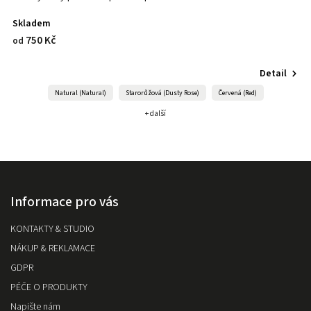
Skladem
N
750 Kč
od
o
Detail
Natural (Natural)
Starorůžová (Dusty Rose)
Červená (Red)
+ další
Informace pro vás
KONTAKTY & STUDIO
NÁKUP & REKLAMACE
GDPR
PÉČE O PRODUKTY
Napište nám