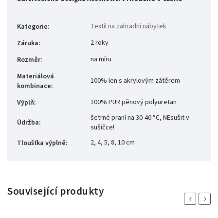
Textil na zahradní nábytek
Kategorie
:
2 roky
Záruka
:
na míru
Rozměr
:
Materiálová
100% len s akrylovým zátěrem
kombinace
:
100% PUR pěnový polyuretan
Výplň
:
šetrné praní na 30-40 °C, NEsušit v
Údržba
:
sušičce!
2, 4, 5, 8, 10 cm
Tloušťka výplně
:
Související produkty
Previous
Next