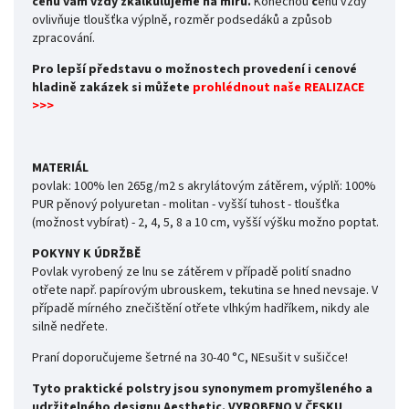
cenu vám vždy zkalkulujeme na míru.
Konečnou
c
enu vždy
ovlivňuje tloušťka výplně, rozměr podsedáků a způsob
zpracování.
Pro lepší představu o možnostech provedení i cenové
hladině zakázek si můžete
prohlédnout naše REALIZACE
>>>
MATERIÁL
povlak: 100% len 265g/m2 s akrylátovým zátěrem,
výplň: 100%
PUR pěnový polyuretan - molitan - vyšší tuhost - tloušťka
(možnost vybírat) - 2, 4, 5, 8 a 10 cm, vyšší výšku možno poptat.
POKYNY K ÚDRŽBĚ
Povlak vyrobený ze lnu se zátěrem v případě polití snadno
otřete např. papírovým ubrouskem, tekutina se hned nevsaje. V
případě mírného znečištění otřete vlhkým hadříkem, nikdy ale
silně nedřete.
Praní doporučujeme šetrné na 30-40 °C, NEsušit v sušičce!
Tyto praktické polstry jsou synonymem promyšleného a
udržitelného designu Aesthetic.
VYROBENO V ČESKU