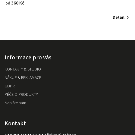
360 Kč
2
od
Detail
Informace pro vás
KONTAKTY & STUDIO
NÁKUP & REKLAMACE
GDPR
PÉČE O PRODUKTY
Napište nám
Kontakt