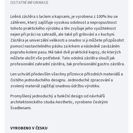
OSTATNÍ INFORMACE
Lněná zástěra s laclem a kapsami, je vyrobena z 100% lnu se
zátěrem, který zajišťuje vysokou odolnost a nepropustnost
tohoto praktického výrobku a tím zvyšuje jeho využitelnost
nejen při práci na zahradě, ale také při grilování a v kuchyni.
Zástěra je univerzální velikosti a snadno si ji můžete přizpůsobit
pomocí nastavitelného pásku za krkem a následně zavázáním
popruhu kolem pasu. Má také dvě praktické kapsy, do kterých
můžete uložit vše potřebné. Tato odolná zástěra slouží jak
profesionální zahradní zástěra, tak profesionální gastro zástěra.
Len uchvátí především všechny příznivce přírodních materiálů a
čistého jednoduchého designu. Jednoduché zpracování a
zvolený materiál zajišťují snadnou údržbu výrobku.
Promyšlený jednoduchý a funkční design od návrhářů
architektonického studia Aesthetic, vyrobeno českými
švadlenami.
VYROBENO V ČESKU