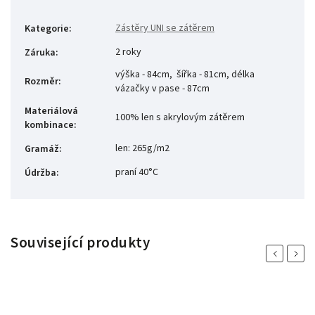
Zástěry UNI se zátěrem
Kategorie
:
2 roky
Záruka
:
výška - 84cm, šířka - 81cm, délka
Rozměr
:
vázačky v pase - 87cm
Materiálová
100% len s akrylovým zátěrem
kombinace
:
len: 265g/m2
Gramáž
:
praní 40°C
Údržba
:
Související produkty
Previous
Next