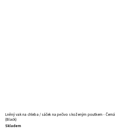
Lněný vak na chleba / sáček na pečivo s koženým poutkem - Černá
Ln
(Black)
Skladem
S