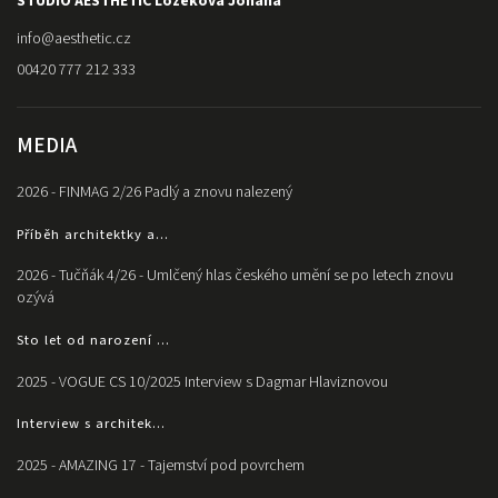
STUDIO AESTHETIC Ložeková Johana
info
@
aesthetic.cz
00420 777 212 333
MEDIA
2026 - FINMAG 2/26 Padlý a znovu nalezený
Příběh architektky a...
2026 - Tučňák 4/26 - Umlčený hlas českého umění se po letech znovu
ozývá
Sto let od narození ...
2025 - VOGUE CS 10/2025 Interview s Dagmar Hlaviznovou
Interview s architek...
2025 - AMAZING 17 - Tajemství pod povrchem