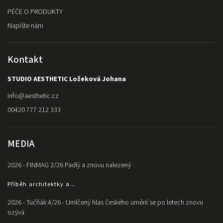
PÉČE O PRODUKTY
Napište nám
Kontakt
STUDIO AESTHETIC Ložeková Johana
info
@
aesthetic.cz
00420 777 212 333
MEDIA
2026 - FINMAG 2/26 Padlý a znovu nalezený
Příběh architektky a...
2026 - Tučňák 4/26 - Umlčený hlas českého umění se po letech znovu
ozývá