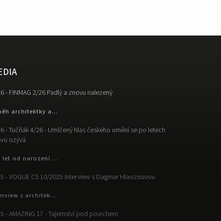
EDIA
6 - FINMAG 2/26 Padlý a znovu nalezený
běh architektky a...
6 - Tučňák 4/26 - Umlčený hlas českého umění se po letech
vu ozývá
 let od narození ...
5 - VOGUE CS 10/2025 Interview s Dagmar Hlaviznovou
erview s architek...
5 - AMAZING 17 - Tajemství pod povrchem