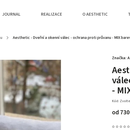
JOURNAL
REALIZACE
O AESTHETIC
nu
/
Aesthetic - Dveřní a okenní válec - ochrana proti průvanu - MIX bar
Značka:
A
Aest
vále
- MI
Kód:
Zvolte
od
730