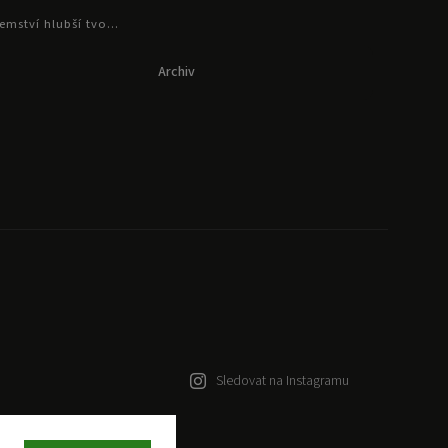
emství hlubší tvo...
Archiv
Sledovat na Instagramu