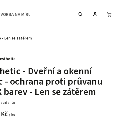
TVORBA NA MÍRU
MEDIA
KONTAKTY & STUDIO
ev - Len se zátěrem
esthetic
hetic - Dveřní a okenní
c - ochrana proti průvanu
X barev - Len se zátěrem
 variantu
 Kč
/ ks