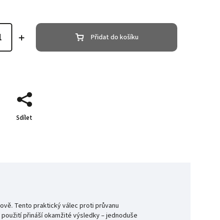
Přidat do košíku
Sdílet
vě. Tento praktický válec proti průvanu
 použití přináší okamžité výsledky – jednoduše