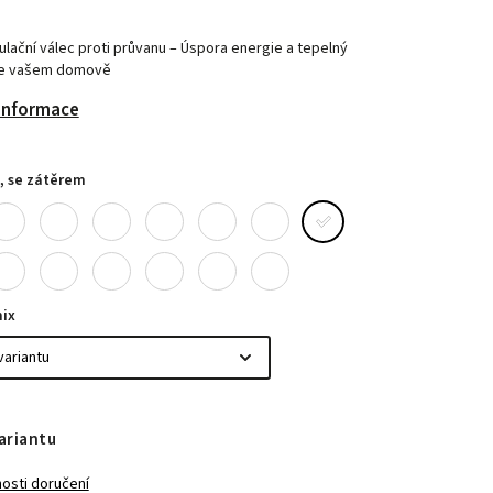
ační válec proti průvanu – Úspora energie a tepelný
ve vašem domově
 informace
, se zátěrem
ix
ariantu
osti doručení