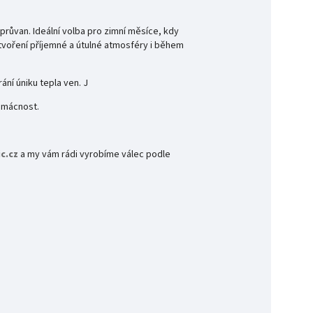
průvan. Ideální volba pro zimní měsíce, kdy
tvoření příjemné a útulné atmosféry i během
ání úniku tepla ven. J
domácnost.
c.cz
a my vám rádi vyrobíme válec podle