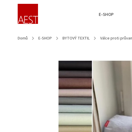
E-SHOP
Domů
/
E-SHOP
/
BYTOVÝ TEXTIL
/
Válce proti průva