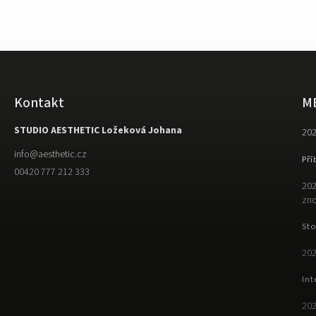
Kontakt
M
STUDIO AESTHETIC Ložeková Johana
202
info
@
aesthetic.cz
Pří
00420 777 212 333
202
zno
Sto
202
Int
202