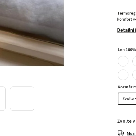
Termoregul
komfort 
Detailní
Len 100%
Rozměr m
Zvolte v
Možn