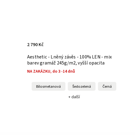
2 790 Kč
Aesthetic - Lněný závěs - 100% LEN - mix
barev gramáž 245g/m2, vyšší opacita
NA ZAKÁZKU, do 3 -14 dnů
Bílosmetanová
Šedozelená
Černá
+ další