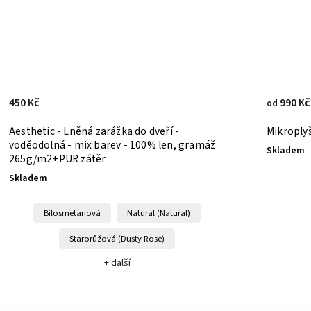
450 Kč
990 Kč
od
Aesthetic - Lněná zarážka do dveří -
Mikroply
voděodolná - mix barev - 100% len, gramáž
Skladem
265g/m2+PUR zátěr
Skladem
Bílosmetanová
Natural (Natural)
Starorůžová (Dusty Rose)
+ další