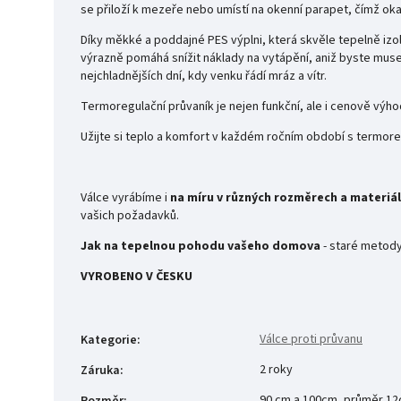
se přiloží k mezeře nebo umístí na okenní parapet, čímž ok
Díky měkké a poddajné PES výplni, která skvěle tepelně izol
výrazně pomáhá snížit náklady na vytápění, aniž byste mus
nejchladnějších dní, kdy venku řádí mráz a vítr.
Termoregulační průvaník je nejen funkční, ale i cenově výhod
Užijte si teplo a komfort v každém ročním období s termor
Válce vyrábíme i
na míru v různých rozměrech a materiál
vašich požadavků.
Jak na tepelnou pohodu vašeho domova
- staré metody
VYROBENO V ČESKU
Válce proti průvanu
Kategorie
:
2 roky
Záruka
:
90 cm a 100cm, průměr 1
Rozměr
: