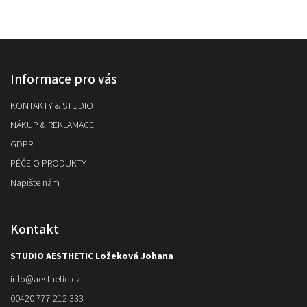
Informace pro vás
KONTAKTY & STUDIO
NÁKUP & REKLAMACE
GDPR
PÉČE O PRODUKTY
Napište nám
Kontakt
STUDIO AESTHETIC Ložeková Johana
info
@
aesthetic.cz
00420 777 212 333