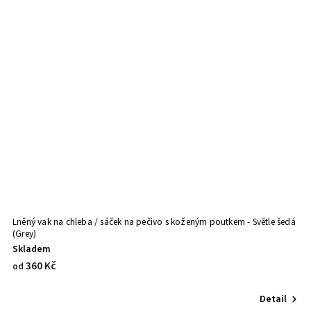
Lněný vak na chleba / sáček na pečivo s koženým poutkem - Světle šedá
Ln
(Grey)
Skladem
S
360 Kč
2
od
Detail