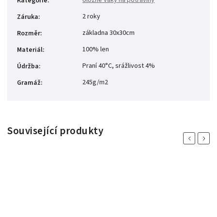
Úložné vaky na potraviny
Kategorie
:
2 roky
Záruka
:
základna 30x30cm
Rozměr
:
100% len
Materiál
:
Praní 40°C, srážlivost 4%
Údržba
:
245g/m2
Gramáž
:
Související produkty
Previous
Next