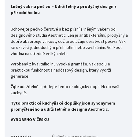
Lněný vak na pečivo – Udržitelný a prodyšný design z
přírodního lnu
Uchovejte pečivo čerstvé a bez plísní s lněným vakem od
designového studia Aesthetic. Len je antibakteriální, prodyšný a
dobře absorbuje vlhkost, což prodlužuje čerstvost pečiva. Vak
se uzavírá jednoduchým přehnutím nebo zavázáním. Velikost
vhodná na středně velký chléb.
Vyrobený z kvalitního lnu vysoké gramáže, vak spojuje
praktickou funkčnost a nadčasový design, který vydrží
generace.
Žijte udržitelně a přidejte tento ekologický doplněk do vaší
kuchyně.
Tyto praktické kuchyňské doplňky jsou synonymem
promyšleného a udržitelného designu Aesthetic.
VYROBENO V ČESKU