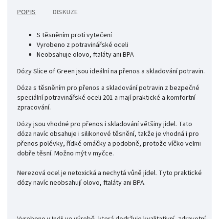
POPIS
DISKUZE
S těsněním proti vytečení
Vyrobeno z potravinářské oceli
Neobsahuje olovo, ftaláty ani BPA
Dózy Slice of Green jsou ideální na přenos a skladování potravin.
Dóza s těsněním pro přenos a skladování potravin z bezpečné
speciální potravinářské oceli 201 a mají praktické a komfortní
zpracování.
Dózy jsou vhodné pro přenos i skladování většiny jídel. Tato
dóza navíc obsahuje i silikonové těsnění, takže je vhodná i pro
přenos polévky, řídké omáčky a podobně, protože víčko velmi
dobře těsní. Možno mýt v myčce.
Nerezová ocel je netoxická a nechytá vůně jídel. Tyto praktické
dózy navíc neobsahují olovo, ftaláty ani BPA.