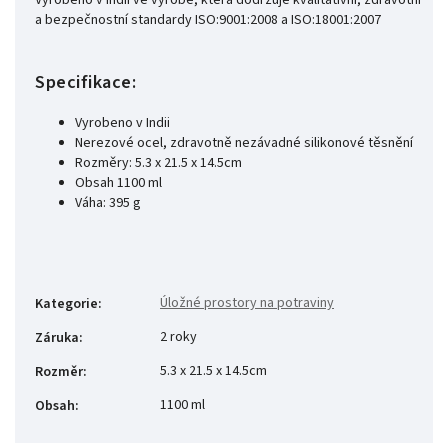
Vyrobeno v Indii ve výrobě, která dodržuje kvalitativní, zdravotní
a bezpečnostní standardy ISO:9001:2008 a ISO:18001:2007
Specifikace:
Vyrobeno v Indii
Nerezové ocel, zdravotně nezávadné silikonové těsnění
Rozměry: 5.3 x 21.5 x 14.5cm
Obsah 1100 ml
Váha: 395 g
Úložné prostory na potraviny
Kategorie
:
2 roky
Záruka
:
5.3 x 21.5 x 14.5cm
Rozměr
:
1100 ml
Obsah
: