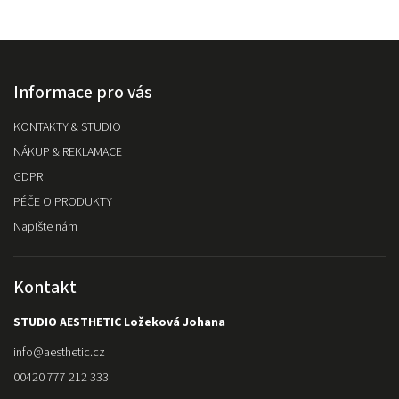
Informace pro vás
KONTAKTY & STUDIO
NÁKUP & REKLAMACE
GDPR
PÉČE O PRODUKTY
Napište nám
Kontakt
STUDIO AESTHETIC Ložeková Johana
info
@
aesthetic.cz
00420 777 212 333