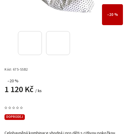
–20 %
Kód:
675-SSB2
–20 %
1 120 Kč
/ ks
DOPRODEJ
Celobavněná kombinace vhodná i pro děti s citlivou pokožkou