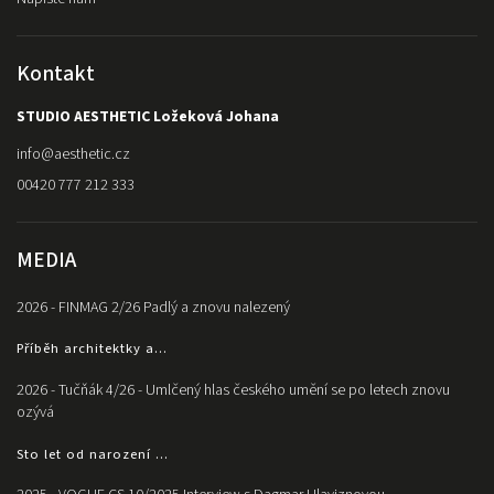
Kontakt
STUDIO AESTHETIC Ložeková Johana
info
@
aesthetic.cz
00420 777 212 333
MEDIA
2026 - FINMAG 2/26 Padlý a znovu nalezený
Příběh architektky a...
2026 - Tučňák 4/26 - Umlčený hlas českého umění se po letech znovu
ozývá
Sto let od narození ...