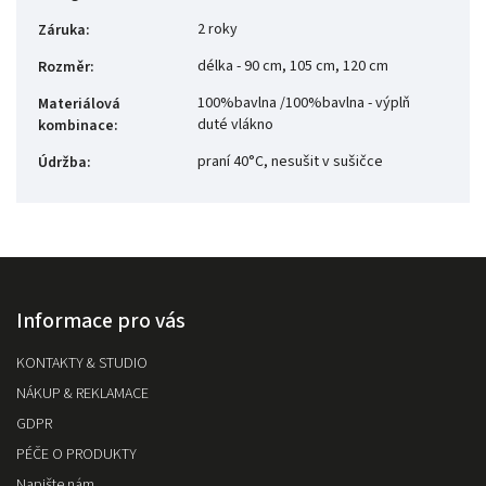
2 roky
Záruka
:
délka - 90 cm, 105 cm, 120 cm
Rozměr
:
100%bavlna /100%bavlna - výplň
Materiálová
duté vlákno
kombinace
:
praní 40°C, nesušit v sušičce
Údržba
:
Informace pro vás
KONTAKTY & STUDIO
NÁKUP & REKLAMACE
GDPR
PÉČE O PRODUKTY
Napište nám