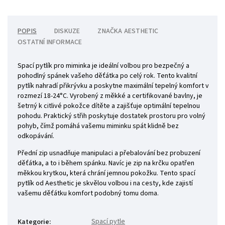
POPIS
DISKUZE
ZNAČKA
AESTHETIC
OSTATNÍ INFORMACE
Spací pytlík pro miminka je ideální volbou pro bezpečný a
pohodlný spánek vašeho děťátka po celý rok. Tento kvalitní
pytlík nahradí přikrývku a poskytne maximální tepelný komfort v
rozmezí 18-24°C. Vyrobený z měkké a certifikované bavlny, je
šetrný k citlivé pokožce dítěte a zajišťuje optimální tepelnou
pohodu. Praktický střih poskytuje dostatek prostoru pro volný
pohyb, čímž pomáhá vašemu miminku spát klidně bez
odkopávání.
Přední zip usnadňuje manipulaci a přebalování bez probuzení
děťátka, a to i během spánku. Navíc je zip na krčku opatřen
měkkou krytkou, která chrání jemnou pokožku. Tento spací
pytlík od Aesthetic je skvělou volbou i na cesty, kde zajistí
vašemu děťátku komfort podobný tomu doma.
Spací pytle
Kategorie
: