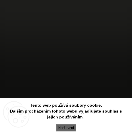
Sledovat na Instagramu
Tento web používá soubory cookie.
Dalším procházením tohoto webu vyjadřujete souhlas s
jejich používáním.
Copyright 2026
Aesthetic Store
. Všechna práva vyhrazena.
Upravit nastavení cookies
Nastavení