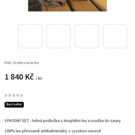
Kód:
Zvolte variantu
1 840 Kč
/ ks
Bestseller
VÝHODNÝ SET - lněná podložka z dvojitého lnu a osuška do sauny
100% len přirozeně antibakteriální, s vysokou savostí