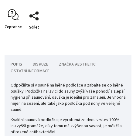
Zeptat se
Sdílet
POPIS
DISKUZE
ZNAČKA
AESTHETIC
OSTATNÍ INFORMACE
Odpočiňte si v sauně na lněné podložce a zabalte se do lněné
osušky. P
odložka na lavici do sauny zvýší vaše pohodlí a zlepší
hygienu při saunování, osuška je ideální pro zahalení. Je vhodná
nejen na sezení, ale také jako podložka pod nohy ve veřejné
sauně.
Kvalitní saunová podložka je vyrobená ze dvou vrstev 100%
lnu vyšší gramáže, díky tomu má zvýšenou savost, je měkčí a
přirozeně antibakteriální.