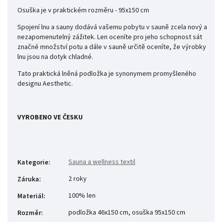
Osuška je v praktickém rozměru - 95x150 cm
Spojení lnu a sauny dodává vašemu pobytu v sauně zcela nový a
nezapomenutelný zážitek. Len oceníte pro jeho schopnost sát
značné množství potu a dále v sauně určitě oceníte, že výrobky
lnu jsou na dotyk chladné.
Tato praktická lněná podložka je synonymem promyšleného
designu Aesthetic.
VYROBENO VE ČESKU
Sauna a wellness textil
Kategorie
:
2 roky
Záruka
:
100% len
Materiál
:
podložka 46x150 cm, osuška 95x150 cm
Rozměr
: