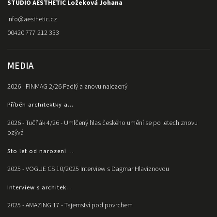
STUDIO AESTHETIC Ložeková Johana
info
@
aesthetic.cz
00420 777 212 333
MEDIA
2026 - FINMAG 2/26 Padlý a znovu nalezený
Příběh architektky a...
2026 - Tučňák 4/26 - Umlčený hlas českého umění se po letech znovu
ozývá
Sto let od narození ...
2025 - VOGUE CS 10/2025 Interview s Dagmar Hlaviznovou
Interview s architek...
2025 - AMAZING 17 - Tajemství pod povrchem