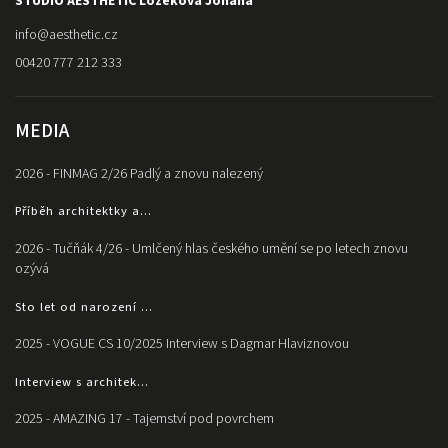
STUDIO AESTHETIC Ložeková Johana
info
@
aesthetic.cz
00420 777 212 333
MEDIA
2026 - FINMAG 2/26 Padlý a znovu nalezený
Příběh architektky a...
2026 - Tučňák 4/26 - Umlčený hlas českého umění se po letech znovu
ozývá
Sto let od narození ...
2025 - VOGUE CS 10/2025 Interview s Dagmar Hlaviznovou
Interview s architek...
2025 - AMAZING 17 - Tajemství pod povrchem