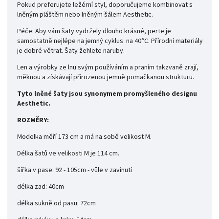
Pokud preferujete ležérní styl, doporučujeme kombinovat s
lněným pláštěm nebo lněným šálem Aesthetic.
Péče: Aby vám šaty vydržely dlouho krásné, perte je
samostatně nejlépe na jemný cyklus na 40°C. Přírodní materiály
je dobré větrat. Šaty žehlete naruby.
Len a výrobky ze lnu svým používáním a praním takzvaně zrají,
měknou a získávají přirozenou jemně pomačkanou strukturu.
Tyto lněné šaty jsou synonymem promyšleného designu
Aesthetic.
ROZMĚRY:
Modelka měří 173 cm a má na sobě velikost M.
Délka šatů ve velikosti M je 114 cm.
šířka v pase: 92 - 105cm - vůle v zavinutí
délka zad: 40cm
délka sukně od pasu: 72cm