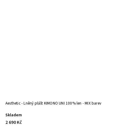
Aesthetic - Lněný plášt KIMONO UNI 100% len - MIX barev
Mu
Skladem
S
2 690 Kč
8