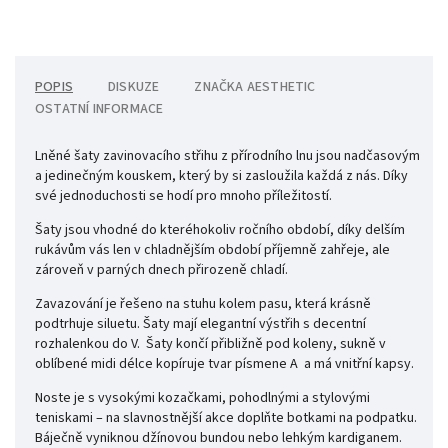
POPIS
DISKUZE
ZNAČKA
AESTHETIC
OSTATNÍ INFORMACE
Lněné šaty zavinovacího střihu z přírodního lnu jsou nadčasovým
a jedinečným kouskem, který by si zasloužila každá z nás. Díky
své jednoduchosti se hodí pro mnoho příležitostí.
Šaty jsou vhodné do kteréhokoliv ročního období, díky delším
rukávům vás len v chladnějším období příjemně zahřeje, ale
zároveň v parných dnech přirozeně chladí.
Zavazování je řešeno na stuhu kolem pasu, která krásně
podtrhuje siluetu.
Šaty mají elegantní výstřih s decentní
rozhalenkou do V. Šaty končí přibližně pod koleny, sukně v
oblíbené midi délce kopíruje tvar písmene A a má vnitřní kapsy.
Noste je s vysokými kozačkami, pohodlnými a stylovými
teniskami – na slavnostnější akce doplňte botkami na podpatku.
Báječně vyniknou džínovou bundou nebo lehkým kardiganem.