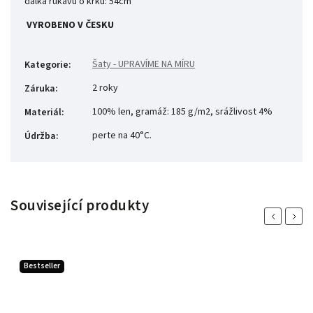
dálka rukávu o krku: 54cm
VYROBENO V ČESKU
Šaty - UPRAVÍME NA MÍRU
Kategorie
:
2 roky
Záruka
:
100% len, gramáž: 185 g/m2, srážlivost 4%
Materiál
:
perte na 40°C.
Údržba
:
Související produkty
Previous
Next
Bestseller