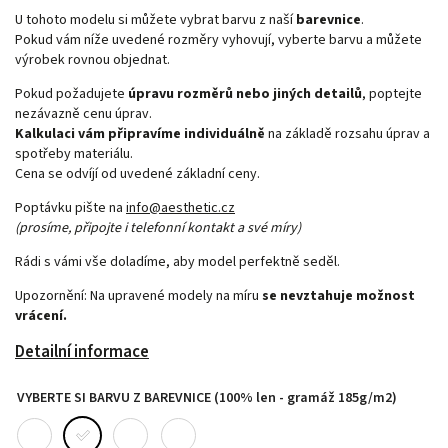
U tohoto modelu si můžete vybrat barvu z naší
barevnice
.
Pokud vám níže uvedené rozměry vyhovují, vyberte barvu a můžete
výrobek rovnou objednat.
Pokud požadujete
úpravu rozměrů nebo jiných detailů
, poptejte
nezávazně cenu úprav.
Kalkulaci vám připravíme individuálně
na základě rozsahu úprav a
spotřeby materiálu.
Cena se odvíjí od uvedené základní ceny.
Poptávku pište na
info@aesthetic.cz
(prosíme, připojte i telefonní kontakt a své míry)
Rádi s vámi vše doladíme, aby model perfektně seděl.
Upozornění: Na upravené modely
na míru
se nevztahuje možnost
vrácení.
Detailní informace
VYBERTE SI BARVU Z BAREVNICE (100% len - gramáž 185g/m2)