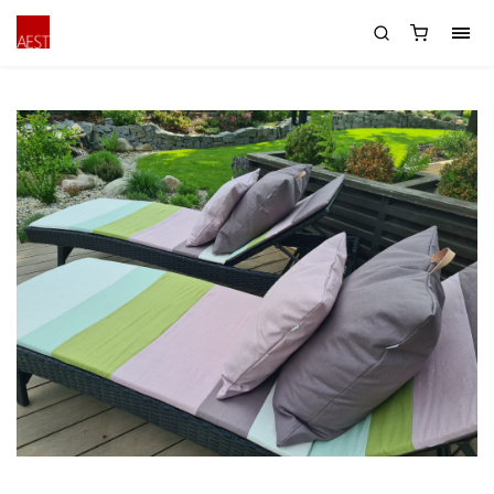
Odolné polstry na lehátko k bazénu a
venkovní dekorační polštáře