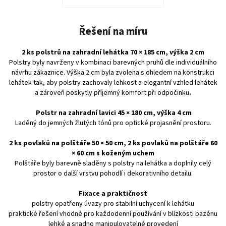
Řešení na míru
2 ks polstrů na zahradní lehátka 70 × 185 cm, výška 2 cm
Polstry byly navrženy v kombinaci barevných pruhů dle individuálního
návrhu zákaznice. Výška 2 cm byla zvolena s ohledem na konstrukci
lehátek tak, aby polstry zachovaly lehkost a elegantní vzhled lehátek
a zároveň poskytly příjemný komfort při odpočinku
.
Polstr na zahradní lavici 45 × 180 cm, výška 4 cm
Laděný do jemných žlutých tónů pro optické projasnění prostoru.
2 ks povlaků na polštáře 50 × 50 cm, 2 ks povlaků na polštáře 60
× 60 cm s koženým uchem
Polštáře byly barevně sladěny s polstry na lehátka a doplnily celý
prostor o další vrstvu pohodlí i dekorativního detailu.
Fixace a praktičnost
polstry opatřeny úvazy pro stabilní uchycení k lehátku
praktické řešení vhodné pro každodenní používání v blízkosti bazénu
lehké a snadno manipulovatelné provedení