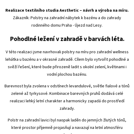
Realizace textilního studia Aesthetic – návrh a výroba na míru.
Zákazník: Polstry na zahradní nábytek k bazénu a do zahrady
rodinného domu Praha - Újezd nad Lesy.
Pohodlné ležení v zahradě v barvách léta.
V této realizaci jsme navrhovali polstry na míru pro zahradní wellness
lehátka u bazénu a v okrasné zahradě. Cílem bylo vytvořit pohodlné a
svěží řešení, které bude přirozeně ladit s okolní zelení, květinami i
vodní plochou bazénu.
Barevnost byla zvolena v odstínech levandulové, světle fialové a tónů
zelené až tyrkysové. Kombinace barevných pruhů dodává celé
realizaci lehký letní charakter a harmonicky zapadá do prostředí
zahrady.
Polstr na zahradní lavici byl naopak laděn do jemných žlutých tónů,
které prostor příjemně projasňují a navazují na letní atmosféru