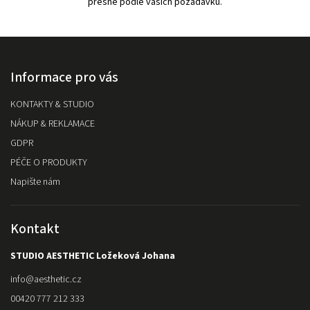
přesně podle vašich požadavků.
Informace pro vás
KONTAKTY & STUDIO
NÁKUP & REKLAMACE
GDPR
PÉČE O PRODUKTY
Napište nám
Kontakt
STUDIO AESTHETIC Ložeková Johana
info
@
aesthetic.cz
00420 777 212 333