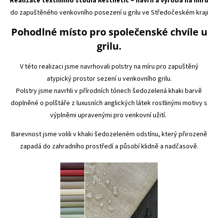
Realizace textilního studia Aesthetic – návrh a výroba na míru
do zapuštěného venkovního posezení u grilu ve Středočeském kraji
Pohodlné místo pro společenské chvíle u
grilu.
V této realizaci jsme navrhovali polstry na míru pro zapuštěný
atypický prostor sezení u venkovního grilu.
Polstry jsme navrhli v přírodních tónech šedozelená khaki barvě
doplněné o polštáře z luxusních anglických látek rostlinými motivy s
výplněmi upravenými pro venkovní užití.
Barevnost jsme volili v khaki šedozeleném odstínu, který přirozeně
zapadá do zahradního prostředí a působí klidně a nadčasově.