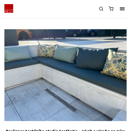
Polstry do zapuštěného venkovního
sezení