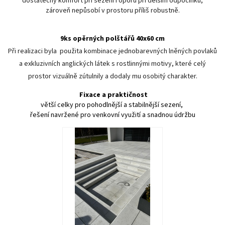
dostatečný komfort při sezení i oporu při delším odpočinku,
zároveň nepůsobí v prostoru příliš robustně.
9ks opěrných polštářů 40x60 cm
Při realizaci byla použita kombinace jednobarevných lněných povlaků
a exkluzivních anglických látek s rostlinnými motivy, které celý
prostor vizuálně zútulnily a dodaly mu osobitý charakter.
Fixace a praktičnost
větší celky pro pohodlnější a stabilnější sezení,
řešení navržené pro venkovní využití a snadnou údržbu