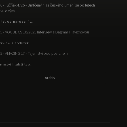
6 - Tučňák 4/26 - Umlčený hlas českého umění se po letech
vu ozývá
 let od narození ...
5 - VOGUE CS 10/2025 Interview s Dagmar Hlaviznovou
erview s architek...
5 - AMAZING 17 - Tajemství pod povrchem
emství hlubší tvo...
Archiv