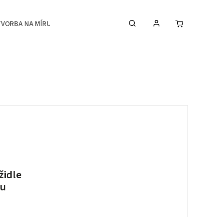
TVORBA NA MÍRU
MEDIA
KONTAKTY & STUDIO
 židle
ru