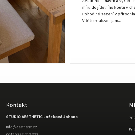
Aesthetic – návrh a výroba 
míru.do jídelního koutu v ch
Pohodlné sezení v přírodním
V této realizaci jsm...
Kontakt
M
STUDIO AESTHETIC Ložeková Johana
202
info
@
aesthetic.cz
Pří
00420 777 212 333