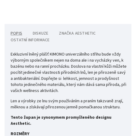
POPIS
DISKUZE
ZNAČKA
AESTHETIC
OSTATNÍ INFORMACE
Exkluzivní lněný plášť KIMONO univerzálního střihu bude vždy
výborným společníkem nejen na doma ale i na vycházky ven, k
bazénu nebo na ranní procházku. Doslova na vlastní kůži můžete
pocítit jedinečné vlastnosti přírodních lnů, len je přirozeně savý
a antibakteriální. Dopřejte si lehkost, jemnost a prodyšnost
tohoto jedinečného materiálu, který nám dává sama příroda, při
vašich wellness aktivitách.
Len a výrobky ze lnu svým používáním a praním takzvaně zrají,
měknou a získávají přirozenou jemně pomačkanou strukturu.
Tento župan je synonymem promyšleného designu
Aesthetic.
ROZMĚRY