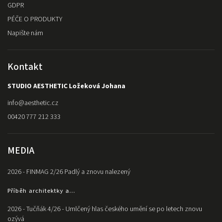
GDPR
PÉČE O PRODUKTY
Napište nám
Kontakt
STUDIO AESTHETIC Ložeková Johana
info
@
aesthetic.cz
00420 777 212 333
MEDIA
2026 - FINMAG 2/26 Padlý a znovu nalezený
Příběh architektky a...
2026 - Tučňák 4/26 - Umlčený hlas českého umění se po letech znovu
ozývá