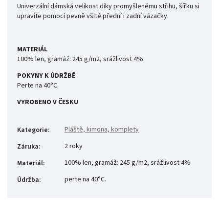
Univerzální dámská velikost díky promyšlenému střihu, šířku si
upravíte pomocí pevně všité přední i zadní vázačky.
MATERIÁL
100% len, gramáž: 245 g/m2, srážlivost 4%
POKYNY K ÚDRŽBĚ
Perte na 40°C.
VYROBENO V ČESKU
Pláště, kimona, komplety
Kategorie
:
2 roky
Záruka
:
100% len, gramáž: 245 g/m2, srážlivost 4%
Materiál
:
perte na 40°C.
Údržba
: