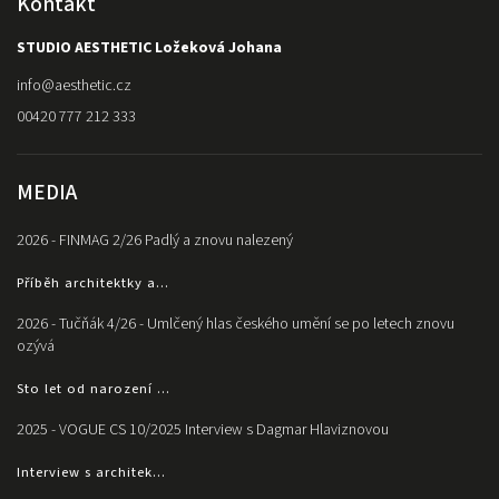
Kontakt
STUDIO AESTHETIC Ložeková Johana
info
@
aesthetic.cz
00420 777 212 333
MEDIA
2026 - FINMAG 2/26 Padlý a znovu nalezený
Příběh architektky a...
2026 - Tučňák 4/26 - Umlčený hlas českého umění se po letech znovu
ozývá
Sto let od narození ...
2025 - VOGUE CS 10/2025 Interview s Dagmar Hlaviznovou
Interview s architek...