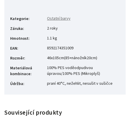
Ostatní barvy
Kategorie
:
2 roky
Záruka
:
1.1 kg
Hmotnost
:
8592174351009
EAN
:
46x105cm(85+nánožník20cm)
Rozměr
:
100% PES voděodpudivou
Materiálová
úpravou/100% PES (Mikroplyš)
kombinace
:
praní 40°C, nežehlit, nesušit v sušičce
Údržba
:
Související produkty