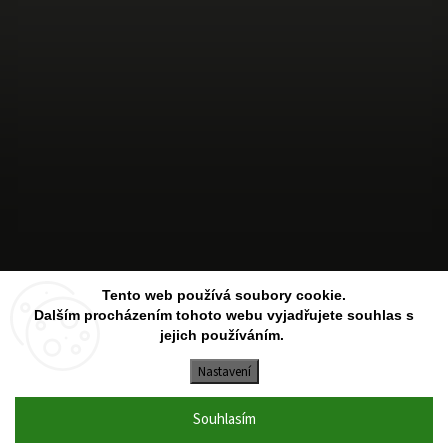
Sledovat na Instagramu
Tento web používá soubory cookie.
Dalším procházením tohoto webu vyjadřujete souhlas s
jejich používáním.
Copyright 2026
Aesthetic Store
. Všechna práva vyhrazena.
Upravit nastavení cookies
Nastavení
Vytvořil
Shoptet
| Design
Shoptak.cz
Souhlasím