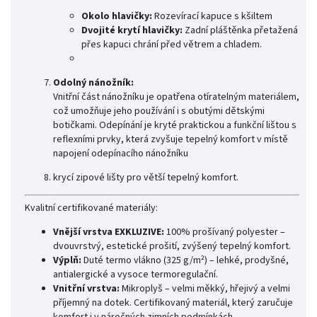
Okolo hlavičky:
Rozevírací kapuce s kšiltem
Dvojité krytí hlavičky:
Zadní pláštěnka přetažená
přes kapuci chrání před větrem a chladem.
Odolný nánožník:
Vnitřní část nánožníku je opatřena otíratelným materiálem,
což umožňuje jeho používání i s obutými dětskými
botičkami. Odepínání je kryté praktickou a funkční lištou s
reflexními prvky, která zvyšuje tepelný komfort v místě
napojení odepínacího nánožníku
krycí zipové lišty pro větší tepelný komfort.
Kvalitní certifikované materiály:
Vnější vrstva EXKLUZIVE:
100% prošívaný polyester –
dvouvrstvý, estetické prošití, zvýšený tepelný komfort.
Výplň:
Duté termo vlákno (325 g/m²) – lehké, prodyšné,
antialergické a vysoce termoregulační.
Vnitřní vrstva:
Mikroplyš – velmi měkký, hřejivý a velmi
příjemný na dotek. Certifikovaný materiál, který zaručuje