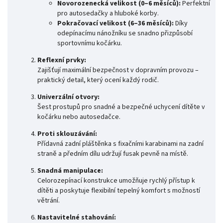
Novorozenecká velikost (0–6 měsíců):
Perfektní
pro autosedačky a hluboké korby.
Pokračovací velikost (6–36 měsíců):
Díky
odepínacímu nánožníku se snadno přizpůsobí
sportovnímu kočárku.
Reflexní prvky:
Zajišťují maximální bezpečnost v dopravním provozu –
praktický detail, který ocení každý rodič.
Univerzální otvory:
Šest prostupů pro snadné a bezpečné uchycení dítěte v
kočárku nebo autosedačce.
Proti sklouzávání:
Přídavná zadní pláštěnka s fixačními karabinami na zadní
straně a předním dílu udržují fusak pevně na místě.
Snadná manipulace:
Celorozepínací konstrukce umožňuje rychlý přístup k
dítěti a poskytuje flexibilní tepelný komfort s možností
větrání.
Nastavitelné stahování: