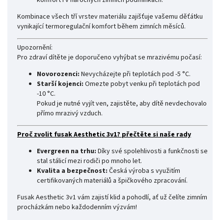
komfort i v náročných zimních podmínkách.
Kombinace všech tří vrstev materiálu zajišťuje vašemu děťátku
vynikající termoregulační komfort během zimních měsíců.
Upozornění:
Pro zdraví dítěte je doporučeno vyhýbat se mrazivému počasí:
Novorozenci:
Nevycházejte při teplotách pod -5 °C.
Starší kojenci:
Omezte pobyt venku při teplotách pod
-10 °C.
Pokud je nutné vyjít ven, zajistěte, aby dítě nevdechovalo
přímo mrazivý vzduch.
Proč zvolit fusak Aesthetic 3v1? přečtěte si naše rady
Evergreen na trhu:
Díky své spolehlivosti a funkčnosti se
stal stálicí mezi rodiči po mnoho let.
Kvalita a bezpečnost:
Česká výroba s využitím
certifikovaných materiálů a špičkového zpracování.
Fusak Aesthetic 3v1 vám zajistí klid a pohodlí, ať už čelíte zimním
procházkám nebo každodenním výzvám!