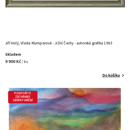
Jiří Holý, Vlasta Klumparová - Jižní Čechy - autorská grafika 1963
Skladem
9 900 Kč
/ ks
Do košíku
PODPOŘTE
ZÁCHRANU
SBÍRKY UMĚNÍ