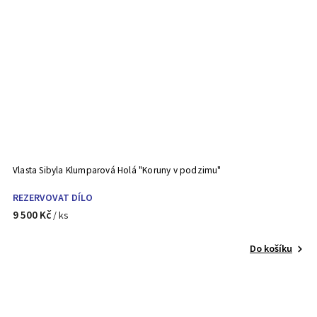
Vlasta Sibyla Klumparová Holá "Koruny v podzimu"
REZERVOVAT DÍLO
9 500 Kč
/ ks
Do košíku