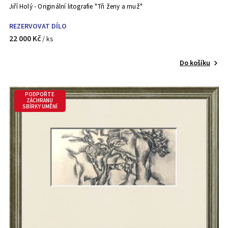
Jiří Holý - Originální litografie "Tři ženy a muž"
REZERVOVAT DÍLO
22 000 Kč
/ ks
Do košíku
PODPOŘTE
ZÁCHRANU
SBÍRKY UMĚNÍ