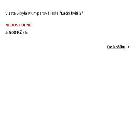
Vlasta Sibyla Klumparová Holá "Luční kvítí 2"
NEDOSTUPNÉ
5 500 Kč
/ ks
Do košíku