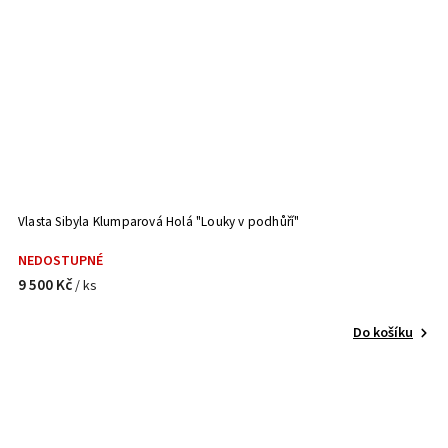
Vlasta Sibyla Klumparová Holá "Louky v podhůří"
NEDOSTUPNÉ
9 500 Kč
/ ks
Do košíku