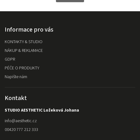
Informace pro vás
KONTAKTY & STUDIO
NÁKUP & REKLAMACE
GDPR
PÉČE O PRODUKTY
Napište nám
Kontakt
STUDIO AESTHETIC Ložeková Johana
info
@
aesthetic.cz
00420 777 212 333