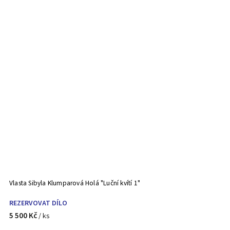
Vlasta Sibyla Klumparová Holá "Luční kvítí 1"
REZERVOVAT DÍLO
5 500 Kč
/ ks