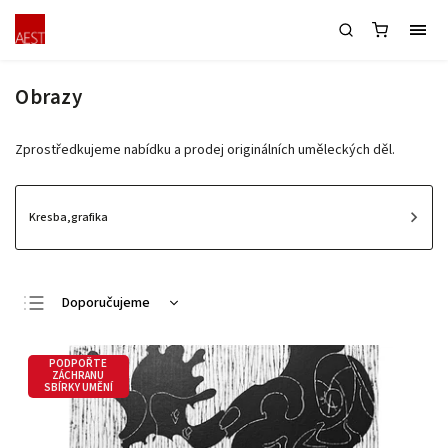
Obrazy
Zprostředkujeme nabídku a prodej originálních uměleckých děl.
Kresba,grafika
Doporučujeme
Nejlevnější
PODPOŘTE
Nejdražší
ZÁCHRANU
SBÍRKY UMĚNÍ
Nejprodávanější
Abecedně