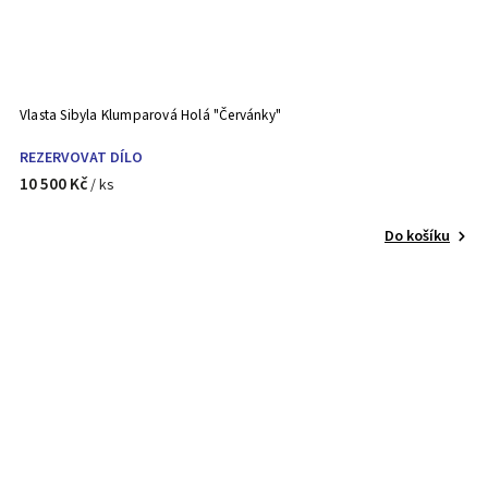
Vlasta Sibyla Klumparová Holá "Červánky"
REZERVOVAT DÍLO
10 500 Kč
/ ks
Do košíku