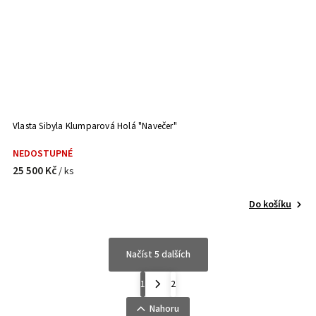
Vlasta Sibyla Klumparová Holá "Navečer"
NEDOSTUPNÉ
25 500 Kč
/ ks
Do košíku
Načíst 5 dalších
1
2
Nahoru