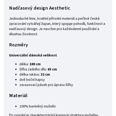
Nadčasový design Aesthetic
Jednoduché linie, kvalitní přírodní materiál a pečlivé české
zpracování vytvářejí župan, který spojuje pohodlí, funkčnost a
nadčasový design. Je navržen pro každodenní používání a
dlouhou životnost.
Rozměry
Univerzální dámská velikost
délka:
100 cm
šířka zadního dílu:
63 cm
délka rukávu:
32 cm
dvě boční kapsy
zavazovací pásek pro úpravu šířky
Materiál
100% bavlněný mušelín
Po vyprání je charakteristická krepová struktura mušelínu