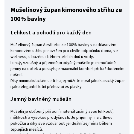
Mušelínový župan kimonového střihu ze
100% bavlny
Lehkost a pohodlí pro každý den
Mušelínový župan Aesthetic ze 100% bavlny v nadčasovém
kimonovém střihu je navržen pro chvíle odpočinku doma, ve
wellness, u bazénu i během letních dnů u vody.
Lehký, vzdušný a příjemně prodyšný mušelín je mimořádně
jemný na dotek a poskytuje maximální komfort při každodenním
nošení.
Díky minimalistickému střihu jej můžete nosit jako klasický župan
i jako elegantní letní přehoz přes plavky.
Jemný bavlněný mušelín
Mušelín je oblíbený přírodní materiál známý svou lehkostí,
měkkostí a vysokou prodyšností. Je příjemný i na citlivou
pokožku a díky své vzdušnosti je ideální zejména během
teplejších měsíců.