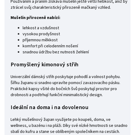
Používáním a praním získává mušelín ještě větší hebkost, aniž by
ztrácel svůj charakteristický přirozeně mačkaný vzhled.
Mušelín přirozeně nabízí:
lehkost a vzdušnost
vysokou prodyšnost
příjemnou měkkost
komfort při celodenním nošení
snadnou údržbu bez nutnosti žehlení
Promyšlený kimonový střih
Univerzální dámský střih poskytuje pohodlí a volnost pohybu.
Šířku županu si snadno upravíte pomocí zavazovacího pásku.
Praktické kapsy všité do bočních švů poskytují prostor pro
drobnosti a podtrhují funkční minimalistický design.
Ideální na doma i na dovolenou
Lehký mušelínový župan využijete po koupeli, doma, ve
wellness, u bazénu i na pláži. Díky své nízké hmotnosti se snadno
sbalí do kufru a stane se oblíbeným společníkem na cestách.