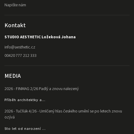
Napište nám
Kontakt
STUDIO AESTHETIC Ložeková Johana
info
@
aesthetic.cz
00420 777 212 333
MEDIA
2026 - FINMAG 2/26 Padlý a znovu nalezený
Příběh architektky a...
2026 - Tučňák 4/26 - Umlčený hlas českého umění se po letech znovu
ozývá
Sto let od narození ...