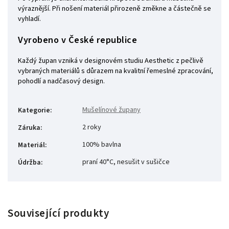
výraznější. Při nošení materiál přirozeně změkne a částečně se
vyhladí.
Vyrobeno v České republice
Každý župan vzniká v designovém studiu Aesthetic z pečlivě
vybraných materiálů s důrazem na kvalitní řemeslné zpracování,
pohodlí a nadčasový design.
Mušelínové župany
Kategorie
:
2 roky
Záruka
:
100% bavlna
Materiál
:
praní 40°C, nesušit v sušičce
Údržba
:
Související produkty