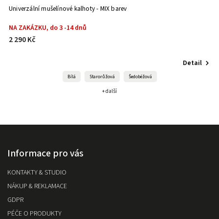
Univerzální mušelínové kalhoty - MIX barev
NA ZAKÁZKU, do 3 -14 dnů
2 290 Kč
Detail
Bílá
Starorůžová
Šedobéžová
+ další
Informace pro vás
KONTAKTY & STUDIO
NÁKUP & REKLAMACE
GDPR
PÉČE O PRODUKTY