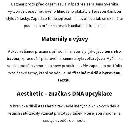
Dagmar proto před časem zaujal nápad režiséra Jana Svěráka
vytvořit z desetimetrového filmového plakátu s Terezou Rambou
stylové tašky. Zapadalo to do její osobní filozofie, a tak se okamžitě
pustila do práce na prvních unikátních kouscích.
Materiály a výzvy
Ačkoli většinou pracuje s přírodními materiály, jako jsou
len nebo
bavlna
, zpracování plastového banneru byla velká výzva. Myšlenku
se ale podařilo zhmotnit a nový produkt skvěle zapadl do portfolia
ryze české firmy, která se věnuje
udržitelné módě a bytovému
textilu
.
Aesthetic – značka s DNA upcyklace
V branické dílně
Aesthetic
tak vedle lněných piknikových dek a
letních šatů začaly vznikat prototypy tašek, které jsou vhodné na
cesty, k vodě i do města.