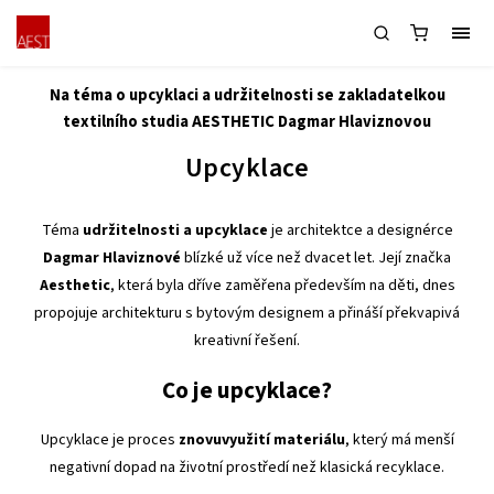
2023 - EDUCA 1 - Upcyklace
Na téma o upcyklaci a udržitelnosti se zakladatelkou
textilního studia AESTHETIC Dagmar Hlaviznovou
Upcyklace
Téma
udržitelnosti a upcyklace
je architektce a designérce
Dagmar Hlaviznové
blízké už více než dvacet let. Její značka
Aesthetic
, která byla dříve zaměřena především na děti, dnes
propojuje architekturu s bytovým designem a přináší překvapivá
kreativní řešení.
Co je upcyklace?
Upcyklace je proces
znovuvyužití materiálu
, který má menší
negativní dopad na životní prostředí než klasická recyklace.