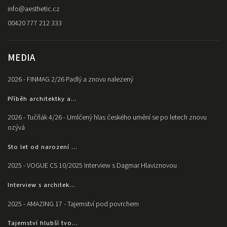
info
@
aesthetic.cz
00420 777 212 333
MEDIA
2026 - FINMAG 2/26 Padlý a znovu nalezený
Příběh architektky a...
2026 - Tučňák 4/26 - Umlčený hlas českého umění se po letech znovu
ozývá
Sto let od narození ...
2025 - VOGUE CS 10/2025 Interview s Dagmar Hlaviznovou
Interview s architek...
2025 - AMAZING 17 - Tajemství pod povrchem
Tajemství hlubší tvo...