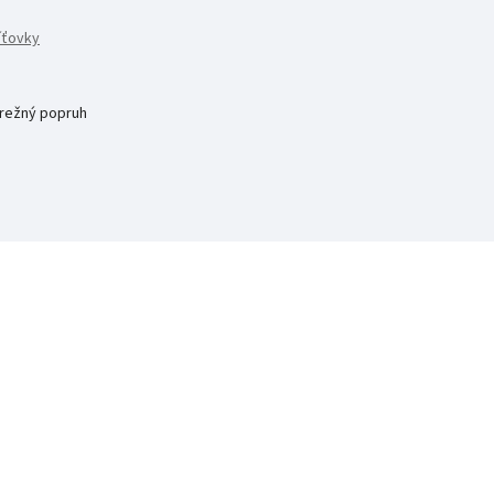
íťovky
 režný popruh