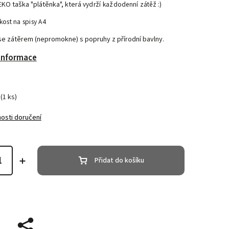
KO taška "plátěnka", která
vydrží každodenní zátěž :)
ikost na spisy A4
se zátěrem (nepromokne) s popruhy z přírodní bavlny.
 informace
(1 ks)
osti doručení
Přidat do košíku