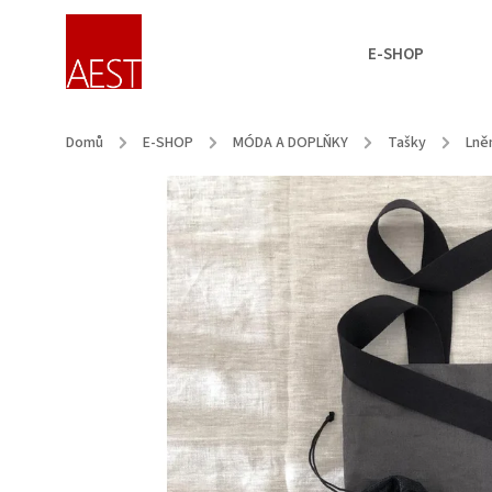
E-SHOP
Domů
/
E-SHOP
/
MÓDA A DOPLŇKY
/
Tašky
/
Lněn