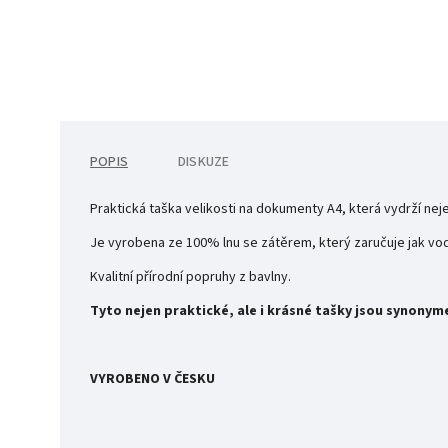
POPIS
DISKUZE
Praktická taška velikosti na dokumenty A4, která
vydrží nej
Je vyrobena ze 100% lnu se zátěrem, který zaručuje jak vod
Kvalitní přírodní popruhy z bavlny.
Tyto nejen praktické, ale i krásné tašky jsou synon
VYROBENO V ČESKU