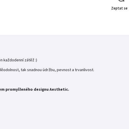
Zeptat se
en každodenní zátěž :)
ěodolnost, tak snadnou údržbu, pevnost a trvanlivost.
ymem promyšleného designu Aesthetic.