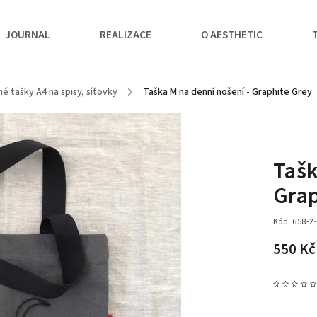
JOURNAL
REALIZACE
O AESTHETIC
é tašky A4 na spisy, síťovky
/
Taška M na denní nošení - Graphite Grey
Tašk
Grap
Kód:
658-2
550 K