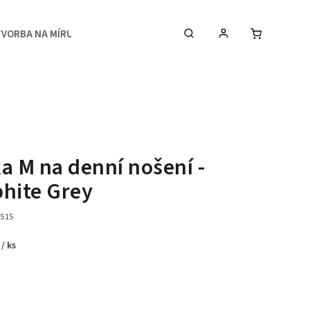
TVORBA NA MÍRU
MEDIA
KONTAKTY & STUDIO
a M na denní nošení -
hite Grey
-515
č
/ ks