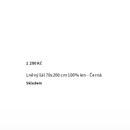
1 290 Kč
Lněný šál 70x200 cm 100% len - Černá
Skladem