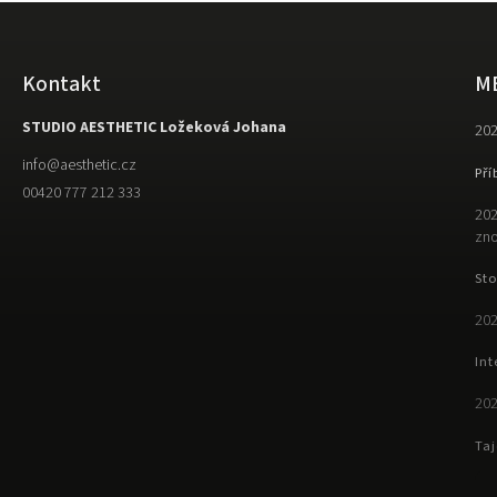
Kontakt
M
STUDIO AESTHETIC Ložeková Johana
202
info
@
aesthetic.cz
Pří
00420 777 212 333
202
zno
Sto
202
Int
202
Taj