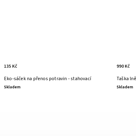
135 Kč
990 Kč
Eko-sáček na přenos potravin - stahovací
Taška ln
Skladem
Skladem