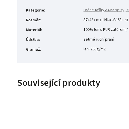
Lněné tašky A4 na spisy, s
Kategorie
:
37x42 cm (délka uší 68cm)
Rozměr
:
100% len s PUR zátěrem /
Materiál
:
šetrné ruční praní
Údržba
:
len: 265g/m2
Gramáž
:
Související produkty