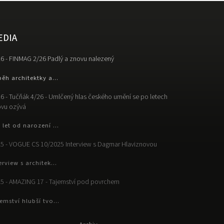
EDIA
6 - FINMAG 2/26 Padlý a znovu nalezený
běh architektky a...
6 - Tučňák 4/26 - Umlčený hlas českého umění se po letech
vu ozývá
 let od narození ...
5 - VOGUE CS 10/2025 Interview s Dagmar Hlaviznovou
erview s architek...
5 - AMAZING 17 - Tajemství pod povrchem
emství hlubší tvo...