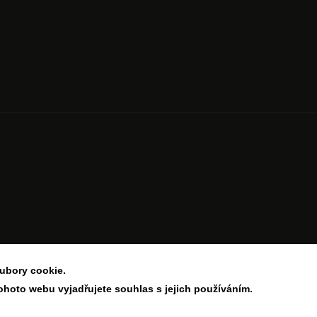
ubory cookie.
Copyright 2026
Aesthetic Store
. Všechna práva vyhrazena.
Upravit nastavení cookies
ohoto webu vyjadřujete souhlas s jejich používáním.
Vytvořil
Shoptet
| Design
Shoptak.cz