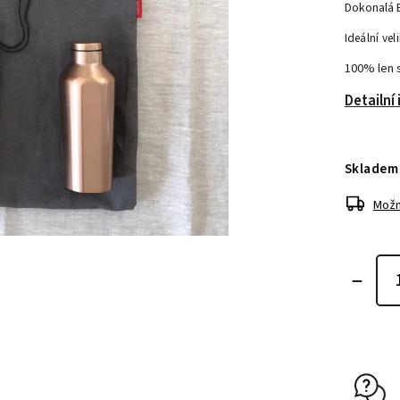
Dokonalá E
Ideální vel
100% len 
Detailní
Skladem
Možn