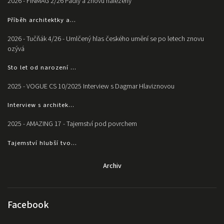
2026 - FINMAG 2/26 Padlý a znovu nalezený
Příběh architektky a...
2026 - Tučňák 4/26 - Umlčený hlas českého umění se po letech znovu
ozývá
Sto let od narození ...
2025 - VOGUE CS 10/2025 Interview s Dagmar Hlaviznovou
Interview s architek...
2025 - AMAZING 17 - Tajemství pod povrchem
Tajemství hlubší tvo...
Archiv
Facebook