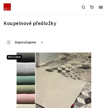
Koupelnové předložky
Doporučujeme
Nejlevnější
Bestseller
Nejdražší
Nejprodávanější
Abecedně