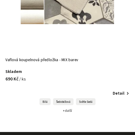
Vaflová koupelnová předložka - MIX barev
Skladem
690 Kč
/ ks
Detail
Bílá
Šedobéžová
Světle šedá
+ další