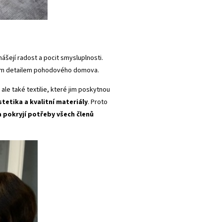
nášejí radost a pocit smysluplnosti.
žitým detailem pohodového domova.
le také textilie, které jim poskytnou
stetika a kvalitní materiály
. Proto
a pokryjí potřeby všech členů