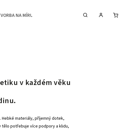
TVORBA NA MÍRU
MEDIA
KONTAKTY & STUDIO
estetiku v každém věku
dinu.
ů. Hebké materiály, příjemný dotek,
 tělo potřebuje více podpory a klidu,