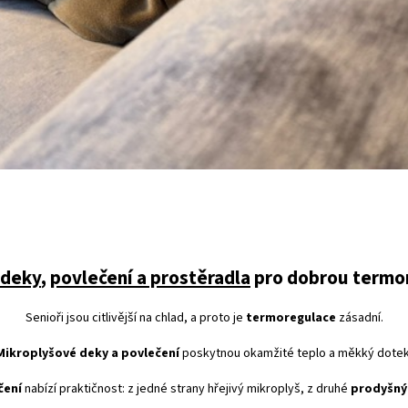
 deky
,
povlečení a prostěradla
pro dobrou termo
Senioři jsou citlivější na chlad, a proto je
termoregulace
zásadní.
Mikroplyšové deky a povlečení
poskytnou okamžité teplo a měkký dotek
čení
nabízí praktičnost: z jedné strany hřejivý mikroplyš, z druhé
prodyšný