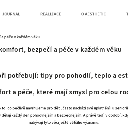
JOURNAL
REALIZACE
O AESTHETIC
čí a péče v každém věku
: komfort, bezpečí a péče v každém věku
oři potřebují: tipy pro pohodlí, teplo a 
ort a péče, které mají smysl pro celou ro
že to, co pečlivě navrhujeme pro děti, často nachází své uplatnění i u senior
 dělají každý den pohodlnějším a bezpečnějším. A právě teď, v období, kdy
nabývají tyto věci ještě většího významu.