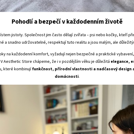
Pohodlí a bezpečí v každodenním životě
stem jistoty. Společnost jim často dělají zvířata – psi nebo kočky, kteří při
lné a snadno udržovatelné, respektují tuto realitu a jsou malým, ale důle
ky na každodenní komfort, vyžadují nejen bezpečné a praktické vybavení, a
. V Aesthetic Store chápeme, že i v pozdějším věku je důležitá
elegance, e
u, které kombinují
funkčnost, přírodní vlastnosti a nadčasový design 
domácnosti
.