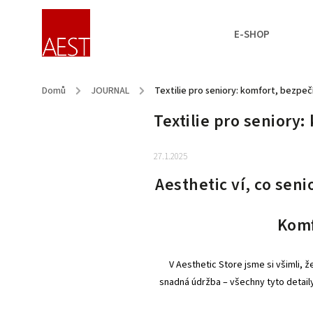
E-SHOP
Domů
/
JOURNAL
/
Textilie pro seniory: komfort, bezpe
Textilie pro seniory
27.1.2025
Aesthetic ví, co seni
Komf
V Aesthetic Store jsme si všimli, 
snadná údržba – všechny tyto detaily