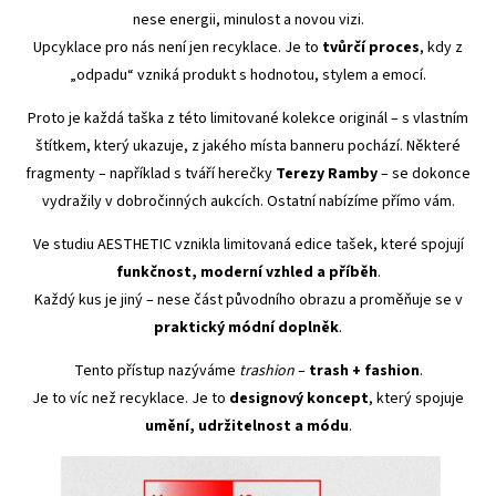
nese energii, minulost a novou vizi.
Upcyklace pro nás není jen recyklace. Je to
tvůrčí proces
, kdy z
„odpadu“ vzniká produkt s hodnotou, stylem a emocí.
Proto je každá taška z této limitované kolekce originál – s vlastním
štítkem, který ukazuje, z jakého místa banneru pochází. Některé
fragmenty – například s tváří herečky
Terezy Ramby
– se dokonce
vydražily v dobročinných aukcích. Ostatní nabízíme přímo vám.
Ve studiu AESTHETIC vznikla limitovaná edice tašek, které spojují
funkčnost, moderní vzhled a příběh
.
Každý kus je jiný – nese část původního obrazu a proměňuje se v
praktický módní doplněk
.
Tento přístup nazýváme
trashion
–
trash + fashion
.
Je to víc než recyklace. Je to
designový koncept
, který spojuje
umění, udržitelnost a módu
.