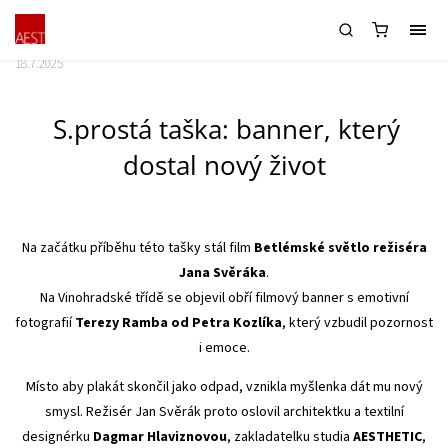
Druhý život filmového banneru
18.7.2025
S.prostá taška: banner, který
dostal nový život
Na začátku příběhu této tašky stál film
Betlémské světlo režiséra
Jana Svěráka
.
Na Vinohradské třídě se objevil obří filmový banner s emotivní
fotografií
Terezy Ramba od Petra Kozlíka
, který vzbudil pozornost
i emoce.
Místo aby plakát skončil jako odpad, vznikla myšlenka dát mu nový
smysl. Režisér Jan Svěrák proto oslovil architektku a textilní
designérku
Dagmar Hlaviznovou
, zakladatelku studia
AESTHETIC
,