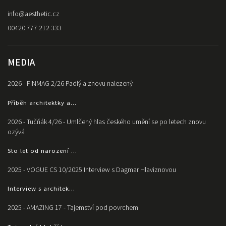
info
@
aesthetic.cz
00420 777 212 333
MEDIA
2026 - FINMAG 2/26 Padlý a znovu nalezený
Příběh architektky a...
2026 - Tučňák 4/26 - Umlčený hlas českého umění se po letech znovu
ozývá
Sto let od narození ...
2025 - VOGUE CS 10/2025 Interview s Dagmar Hlaviznovou
Interview s architek...
2025 - AMAZING 17 - Tajemství pod povrchem