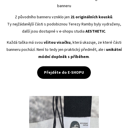
banneru
Z původního banneru vzniklo jen
21 originálních kousků
.
Ty nejžádanější části s podobiznou Terezy Ramby byly vydraženy,
další jsou dostupné v e-shopu studia
AESTHETIC
.
Každá taška má svou
všitou visačku
, která ukazuje, ze které části
banneru pochází. Není to tedy jen praktický předmět, ale i
unikátní
módní doplněk s příběhem
.
Přejděte do E-SHOPU