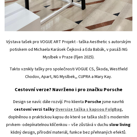
Výstava tašek pro VOGUE ART Projekt - taška Aesthetic s autorským
potiskem od Michaela Karásek Čejková a Eda Babák, v pasáži NG
Myslbek v Praze (říjen 2025).
Takto vznikly tašky pro společnosti VOGUE CS, Škoda, Westfield
Chodov, Apart, NG Myslbek,, CUPRA a Mary Kay.
Cestovní verze? Navrženo i pro značku Porsche
Design se navíc dále rozvíjí. Pro klienta
Porsche
jsme navrhli
cestovní verzi tašky
Oversize taška s kapsou FolgBag
,
doplněnou o praktickou kapsu do které se taška složí s moderním
prvkem- odepínatelnou klíčenkou –⁠ vše zůstává v duchu
slow living
:
klidný design, přírodní materiál, funkce bez přehnaných efektů.