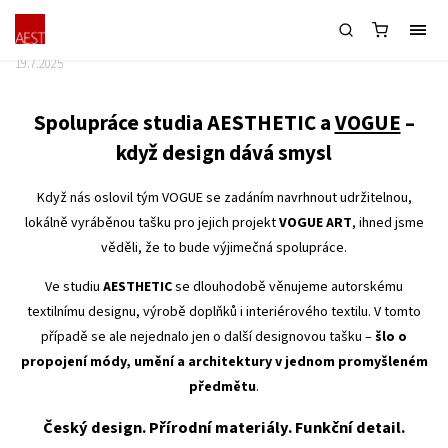
Originální IT BAG pro VOGUE ART
19.7.2025
Spolupráce studia AESTHETIC a
VOGUE
–
když design dává smysl
Když nás oslovil tým VOGUE se zadáním navrhnout udržitelnou,
lokálně vyráběnou tašku pro jejich projekt
VOGUE ART
, ihned jsme
věděli, že to bude výjimečná spolupráce.
Ve studiu
AESTHETIC
se dlouhodobě věnujeme autorskému
textilnímu designu, výrobě doplňků i interiérového textilu. V tomto
případě se ale nejednalo jen o další designovou tašku –
šlo o
propojení módy, umění a architektury v jednom promyšleném
předmětu
.
Český design. Přírodní materiály. Funkční detail.