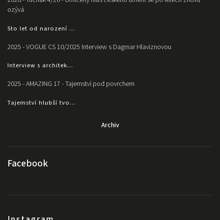
2026 - Tučňák 4/26 - Umlčený hlas českého umění se po letech znovu
ozývá
Sto let od narození ...
2025 - VOGUE CS 10/2025 Interview s Dagmar Hlaviznovou
Interview s architek...
2025 - AMAZING 17 - Tajemství pod povrchem
Tajemství hlubší tvo...
Archiv
Facebook
Instagram