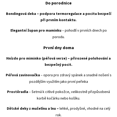
Do porodnice
Bondingová deka
– podpora termoregulace a pocitu bezpečí
při prvním kontaktu.
Elegantní župan pro maminku
– pohodlí v prvních dnech po
porodu.
První dny doma
Hnízdo pro miminko (péřová verze)
– přirozené polohování a
bezpečný pocit.
Péřová zavinovačka
– opora pro zdravý spánek a snadné nošení
s
pozdějším využitím jako první peřinka
Prostěradla
– šetrná k citlivé pokožce, velikostně přizpůsobená
korbě kočárku nebo košíku.
Dětské deky z mušelínu a lnu
–
lehké, prodyšné, vhodné na celý
rok.