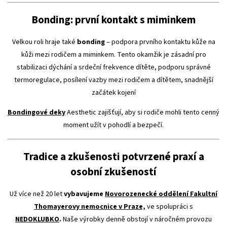
Bonding: první kontakt s miminkem
Velkou roli hraje také
bonding
– podpora prvního kontaktu kůže na
kůži mezi rodičem a miminkem. Tento okamžik je zásadní pro
stabilizaci dýchání a srdeční frekvence dítěte, podporu správné
termoregulace, posílení vazby mezi rodičem a dítětem, snadnější
začátek kojení
Bondingové deky
Aesthetic zajišťují, aby si rodiče mohli tento cenný
moment užít v pohodlí a bezpečí.
Tradice a zkušenosti potvrzené praxí a
osobní zkušeností
Už více než 20 let
vybavujem
e
Novorozenecké oddělení Fakultní
Thomayerovy nemocnice v Praze,
ve spolupráci s
NEDOKLUBKO
.
Naše výrobky denně obstojí v náročném provozu