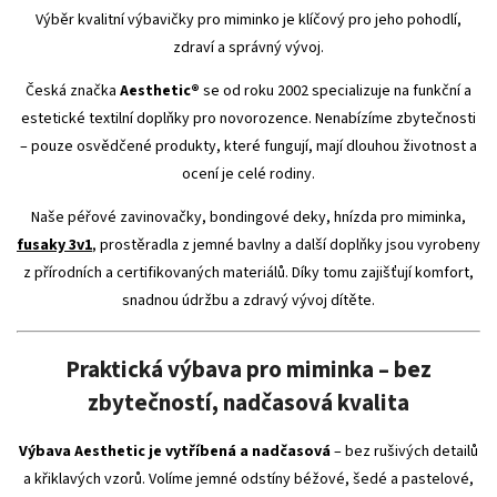
Výběr kvalitní výbavičky pro miminko je klíčový pro jeho pohodlí,
zdraví a správný vývoj.
Česká značka
Aesthetic®
se od roku 2002 specializuje na funkční a
estetické textilní doplňky pro novorozence. Nenabízíme zbytečnosti
– pouze osvědčené produkty, které fungují, mají dlouhou životnost a
ocení je celé rodiny.
Naše péřové zavinovačky, bondingové deky, hnízda pro miminka,
fusaky 3v1
, prostěradla z jemné bavlny a další doplňky jsou vyrobeny
z přírodních a certifikovaných materiálů. Díky tomu zajišťují komfort,
snadnou údržbu a zdravý vývoj dítěte.
Praktická výbava pro miminka – bez
zbytečností, nadčasová kvalita
Výbava Aesthetic je vytříbená a nadčasová
– bez rušivých detailů
a křiklavých vzorů. Volíme jemné odstíny béžové, šedé a pastelové,