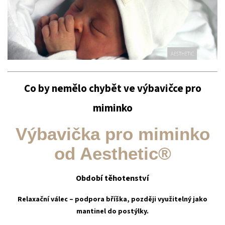
Co by nemělo chybět ve výbavičce pro
miminko
Výbavička pro miminko
od Aesthetic®
Období těhotenství
Relaxační válec
– podpora bříška, později využitelný jako
mantinel do postýlky.