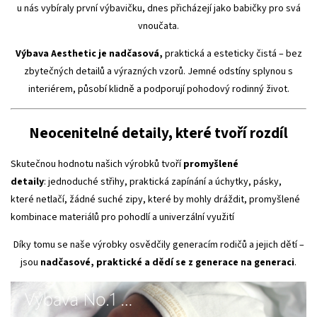
u nás vybíraly první výbavičku, dnes přicházejí jako babičky pro svá
vnoučata.
Výbava Aesthetic je nadčasová,
praktická a esteticky čistá – bez
zbytečných detailů a výrazných vzorů. Jemné odstíny splynou s
interiérem, působí klidně a podporují pohodový rodinný život.
Neocenitelné detaily, které tvoří rozdíl
Skutečnou hodnotu našich výrobků tvoří
promyšlené
detaily
:
jednoduché střihy,
praktická zapínání a úchytky,
pásky,
které netlačí,
žádné suché zipy, které by mohly dráždit,
promyšlené
kombinace materiálů pro pohodlí a univerzální využití
Díky tomu se naše výrobky osvědčily generacím rodičů a jejich dětí –
jsou
nadčasové, praktické a dědí se z generace na generaci
.