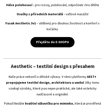
Válce polohovací -
pro rozvoj, polohování, odpočinek i hru dítěte
Osušky z přírodních materiálů -
vaflové masážní
Fusak Aesthetic 3v1
– oblíbený pro dlouhou životnost a komfort v
kočárku.
Přejděte do E-SHOPU
Aesthetic – textilní design s přesahem
Naše práce nekončí u dětské výbavy. V rámci platformy
AEST+
propojujeme textilní design, architekturu a umění
. Díky tomu
vznikají výrobky, které jsou nejen praktické, ale také esteticky
nadčasové a originální.
Pokud hledáte
kvalitní výbavičku pro miminko
, která je prověřená