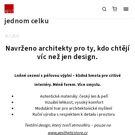
Lněné modulární sezení s péřovou
výplní: spojení architektury a textilu v
jednom celku
18.7.2025
Navrženo architekty pro ty, kdo chtějí
víc než jen design.
Lněné sezení s péřovou výplní – klidná hmota pro citlivé
interiéry. Méně forem. Více smyslu.
Autentické materiály: český len & peří
Vizuální lehkost, vysoký komfort
Modulární tvar pro architektonické myšlení
Ruční výroba s respektem k detailu i prostoru
Textilní design, který tvoří atmosféru – pouze na
www.aestheticstore.cz