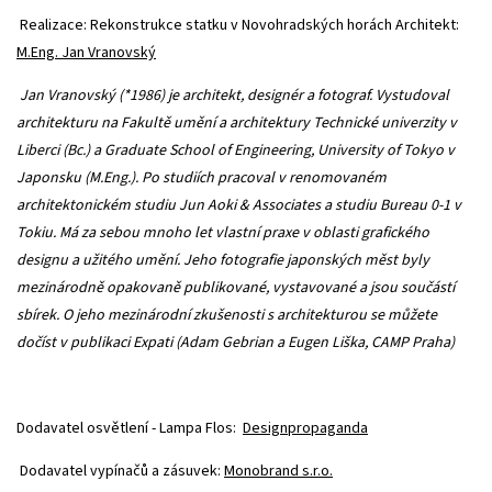
Realizace: Rekonstrukce statku v Novohradských horách
Architekt:
M.Eng. Jan Vranovský
Jan Vranovský (*1986) je architekt, designér a fotograf. Vystudoval
architekturu na Fakultě umění a architektury Technické univerzity v
Liberci (Bc.) a Graduate School of Engineering, University of Tokyo v
Japonsku (M.Eng.). Po studiích pracoval v renomovaném
architektonickém studiu Jun Aoki & Associates a studiu Bureau 0-1 v
Tokiu. Má za sebou mnoho let vlastní praxe v oblasti grafického
designu a užitého umění. Jeho fotografie japonských měst byly
mezinárodně opakovaně publikované, vystavované a jsou součástí
sbírek. O jeho mezinárodní zkušenosti s architekturou se můžete
dočíst v publikaci Expati (Adam Gebrian a Eugen Liška, CAMP Praha)
Dodavatel osvětlení - Lampa Flos:
Designpropaganda
Dodavatel vypínačů a zásuvek:
Monobrand s.r.o.