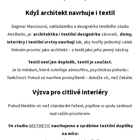
Když architekt navrhuje i textil
Dagmar Hlaviznová, zakladatelka a designérka textilního studia
Aesthetic, je
architektka i textilní designérka
zároveň,
domy,
interiéry i textilní vrstvy navrhuji
tak, aby tvořily jednotný celek.
Vnímám prostor jako architekt – a textil jako jeho jemný nástroj.
Textil není jen doplněk, textil je součást.
Je to médium, které ovlivňuje atmosféru, psychickou pohodu i
funkčnost. Pokud se navrhne promyšleně – dokáže víc, než čekáte.
Výzva pro citlivé interiéry
Pokud hledáte víc než standardní řešení, pojďme si spolu sednout
nad vaším prostorem.
Ve studiu
AESTHETIC
navrhujeme a vyrábíme textilní doplňky
na míru: