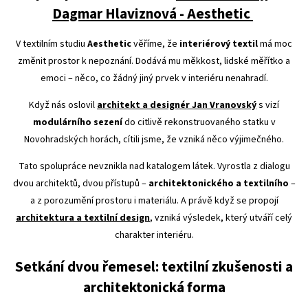
Dagmar Hlaviznová - Aesthetic
V textilním studiu
Aesthetic
věříme, že
interiérový textil
má moc
změnit prostor k nepoznání. Dodává mu měkkost, lidské měřítko a
emoci – něco, co žádný jiný prvek v interiéru nenahradí.
Když nás oslovil
architekt a designér Jan Vranovský
s vizí
modulárního sezení
do citlivě rekonstruovaného statku v
Novohradských horách, cítili jsme, že vzniká něco výjimečného.
Tato spolupráce nevznikla nad katalogem látek. Vyrostla z dialogu
dvou architektů, dvou přístupů –
architektonického a textilního
–
a z porozumění prostoru i materiálu. A právě když se propojí
architektura a textilní design
, vzniká výsledek, který utváří celý
charakter interiéru.
Setkání dvou řemesel: textilní zkušenosti a
architektonická forma