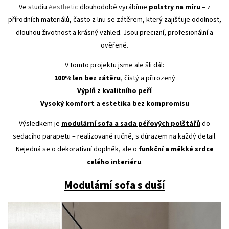
Ve studiu
Aesthetic
dlouhodobě vyrábíme
polstry na míru
– z
přírodních materiálů, často z lnu se zátěrem, který zajišťuje odolnost,
dlouhou životnost a krásný vzhled. Jsou precizní, profesionální a
ověřené.
V tomto projektu jsme ale šli dál:
100% len bez zátěru
, čistý a přirozený
Výplň z kvalitního peří
Vysoký komfort a estetika bez kompromisu
Výsledkem je
modulární sofa a sada péřových polštářů
do
sedacího parapetu – realizované ručně, s důrazem na každý detail.
Nejedná se o dekorativní doplněk, ale o
funkční a měkké srdce
celého interiéru
.
Modulární sofa s duší