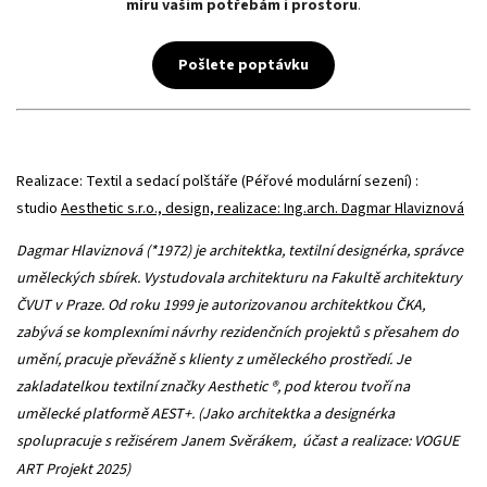
míru vašim potřebám i prostoru
.
Pošlete poptávku
Realizace: Textil a sedací polštáře (Péřové modulární sezení) :
studio
Aesthetic s.r.o., design, realizace: Ing.arch. Dagmar Hlaviznová
Dagmar Hlaviznová (*1972) je architektka, textilní designérka, správce
uměleckých sbírek. Vystudovala architekturu na Fakultě architektury
ČVUT v Praze. Od roku 1999 je autorizovanou architektkou ČKA,
zabývá se komplexními návrhy rezidenčních projektů s přesahem do
umění, pracuje převážně s klienty z uměleckého prostředí. Je
zakladatelkou textilní značky Aesthetic ®, pod kterou tvoří na
umělecké platformě AEST+. (Jako architektka a designérka
spolupracuje s režisérem Janem Svěrákem, účast a realizace: VOGUE
ART Projekt 2025)