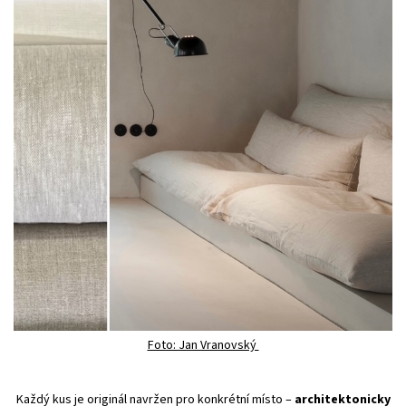
Foto: Jan Vranovský
Každý kus je originál navržen pro konkrétní místo –
architektonicky