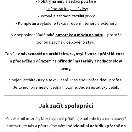
•
Polstry na míru
a
sedací polštáře
•
Lněné záclony a závěsy
•
Bytové
a
zahradní textilní prvky
•
Kompletní a vyladěné textilní řešení interiéru a exterieru
A v neposlední řadě také
autorskou módu na míru
– protože
pohoda začíná u celkového stylu.
To vše
v návaznosti na architekturu, styl života i přání klienta
–
a především s důrazem na
přírodní materiály
a hodnoty
slow
living
.
Spojení architektury a textilu není u nás spolupráce dvou profesí.
Je to jedno řemeslo. Jedna filozofie. Jeden estetický celek.
Jak začít spolupráci
Chcete mít interiér, který vypráví příběh, je autentický a nadčasový?
Kontaktujte nás a připravíme vám
individuální nabídku přesně na