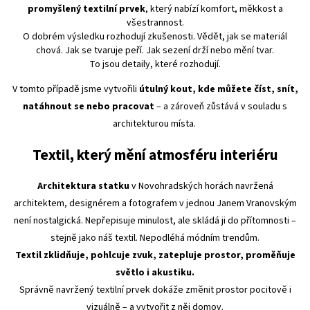
promyšlený textilní prvek
, který nabízí komfort, měkkost a
všestrannost.
O dobrém výsledku rozhodují zkušenosti. Vědět, jak se materiál
chová. Jak se tvaruje peří. Jak sezení drží nebo mění tvar.
To jsou detaily, které rozhodují.
V tomto případě jsme vytvořili
útulný kout, kde můžete číst, snít,
natáhnout se nebo pracovat
– a zároveň zůstává v souladu s
architekturou místa.
Textil, který mění atmosféru interiéru
Architektura statku
v Novohradských horách navržená
architektem, designérem a fotografem v jednou Janem Vranovským
není nostalgická. Nepřepisuje minulost, ale skládá ji do přítomnosti –
stejně jako náš textil. Nepodléhá módním trendům.
Textil zklidňuje, pohlcuje zvuk, zatepluje prostor, proměňuje
světlo i akustiku.
Správně navržený textilní prvek dokáže změnit prostor pocitově i
vizuálně – a vytvořit z něj domov.