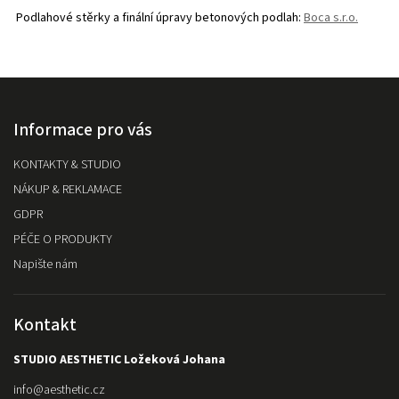
Podlahové stěrky a finální úpravy betonových podlah:
Boca s.r.o.
Informace pro vás
KONTAKTY & STUDIO
NÁKUP & REKLAMACE
GDPR
PÉČE O PRODUKTY
Napište nám
Kontakt
STUDIO AESTHETIC Ložeková Johana
info
@
aesthetic.cz