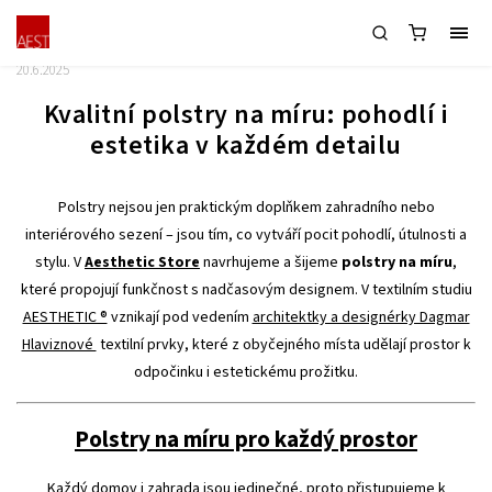
Kvalitní polstry na míru
20.6.2025
Kvalitní polstry na míru: pohodlí i
estetika v každém detailu
Polstry nejsou jen praktickým doplňkem zahradního nebo
interiérového sezení – jsou tím, co vytváří pocit pohodlí, útulnosti a
stylu. V
Aesthetic Store
navrhujeme a šijeme
polstry na míru
,
které propojují funkčnost s nadčasovým designem. V textilním studiu
AESTHETIC ®
vznikají pod vedením
architektky a designérky Dagmar
Hlaviznové
textilní prvky, které z obyčejného místa udělají prostor k
odpočinku i estetickému prožitku.
Polstry na míru pro každý prostor
Každý domov i zahrada jsou jedinečné, proto přistupujeme k