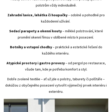
polstrům vždy individuálně.
Zahradní lavice, lehátka či houpačky
– odolné a pohodlné pro
každodenní užívání.
Sedací parapety a okenní kouty
– měkké polstrování, které
promění okenní římsu v oblíbené místo k posezení.
Botníky a vstupní chodby
– praktické a estetické řešení do
každého interiéru.
Atypické prostory i gastro provozy
– od pergol po restaurace,
všude tam, kde je potřeba komfort a styl.
Dobře zvolené textilie – ať už jde o polstry, taburety či polštáře –
dokážou z obyčejného posezení vytvořit výjimečný prvek interiéru i
exteriéru.