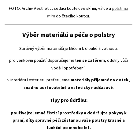
FOTO: Archiv Aesthetic, sedací koutek ve skříni, válce a
polstr na
míru
do čtecího koutku.
Výběr materiálů a péče o polstry
Správný výběr materiálů je klíčem k dlouhé životnosti:
pro venkovní použití doporučujeme
len se zátěrem
, odolný vůči
vodě i opotřebení,
v interiéru i exterieru preferujeme
materiály příjemné na dotek,
snadno udržovatelné a esteticky nadčasové
.
Tipy pro údržbu:
používejte jemné čisticí prostředky a dodržujte pokyny k
praní, díky správné péči zůstanou vaše polstry krásné a
funkční po mnoho let.