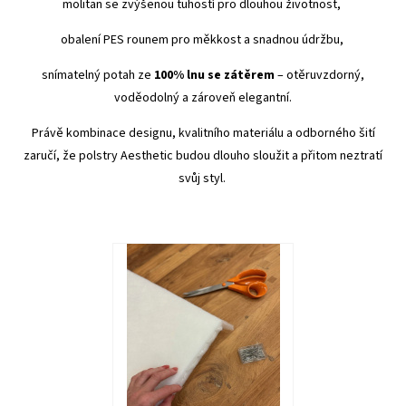
molitan se zvýšenou tuhostí pro dlouhou životnost,
obalení PES rounem pro měkkost a snadnou údržbu,
snímatelný potah ze
100% lnu se zátěrem
– otěruvzdorný,
voděodolný a zároveň elegantní.
Právě kombinace designu, kvalitního materiálu a odborného šití
zaručí, že polstry Aesthetic budou dlouho sloužit a přitom neztratí
svůj styl.