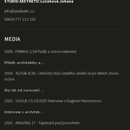
STUDIO AESTHETIC Ložeková Johana
info
@
aesthetic.cz
00420 777 212 333
MEDIA
2026 - FINMAG 2/26 Padlý a znovu nalezený
Příběh architektky a...
2026 - Tučňák 4/26 - Umlčený hlas českého umění se po letech znovu
ozývá
Sto let od narození ...
2025 - VOGUE CS 10/2025 Interview s Dagmar Hlaviznovou
Interview s architek...
2025 - AMAZING 17 - Tajemství pod povrchem