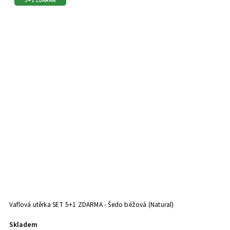
5+1 ZDARMA
Vaflová utěrka SET 5+1 ZDARMA - Šedo béžová (Natural)
Ln
tm
Skladem
U