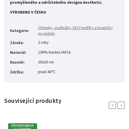
promyšleného a udržitelného designu Aesthetic.
VYROBENO V ČESKU
Chňapky, podložky, EKO hadříky a houbičky
Kategorie
:
na nádobí
2 roky
Záruka
:
100% bavlna VAFLE
Materiál
:
20x20 cm
Rozměr
:
praní 40°C
Údržba
:
Související produkty
Previous
Next
VÝHODNÝ NÁKUP