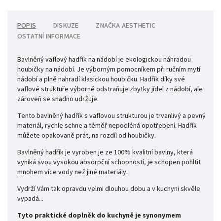
POPIS
DISKUZE
ZNAČKA
AESTHETIC
OSTATNÍ INFORMACE
Bavlněný vaflový hadřík na nádobí je ekologickou náhradou
houbičky na nádobí. Je výborným pomocníkem při ručním mytí
nádobí a plně nahradí klasickou houbičku. Hadřík díky své
vaflové struktuře výborně odstraňuje zbytky jídel z nádobí, ale
zároveň se snadno udržuje.
Tento bavlněný hadřík s vaflovou strukturou je trvanlivý a pevný
materiál, rychle schne a téměř nepodléhá opotřebení. Hadřík
můžete opakovaně prát, na rozdíl od houbičky.
Bavlněný hadřík je vyroben je ze 100% kvalitní bavlny, která
vyniká svou vysokou absorpční schopností, je schopen pohltit
mnohem více vody než jiné materiály.
Vydrží Vám tak opravdu velmi dlouhou dobu a v kuchyni skvěle
vypadá...
Tyto praktické doplněk do kuchyně je synonymem