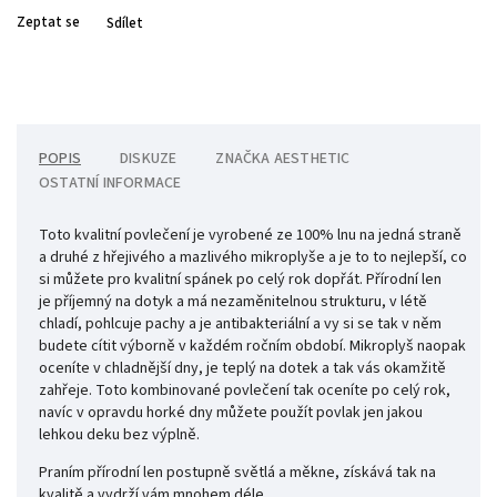
Zeptat se
Sdílet
POPIS
DISKUZE
ZNAČKA
AESTHETIC
OSTATNÍ INFORMACE
Toto kvalitní povlečení je vyrobené ze 100% lnu na jedná straně
a druhé z hřejivého a mazlivého mikroplyše a je to to nejlepší, co
si můžete pro kvalitní spánek po celý rok dopřát. Přírodní len
je příjemný na dotyk a má nezaměnitelnou strukturu, v létě
chladí, pohlcuje pachy a je antibakteriální a vy si se tak v něm
budete
cítit výborně v každém ročním období. Mikroplyš naopak
oceníte v chladnější dny, je teplý na dotek a tak vás okamžitě
zahřeje. Toto kombinované povlečení tak oceníte po celý rok,
navíc v opravdu horké dny můžete použít povlak jen jakou
lehkou deku bez výplně.
Praním přírodní len postupně světlá a měkne, získává tak na
kvalitě a vydrží vám mnohem déle.