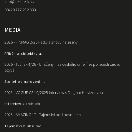
info
@
aesthetic.cz
00420 777 212 333
MEDIA
2026 - FINMAG 2/26 Padlý a znovu nalezený
Příběh architektky a...
2026 - Tučňák 4/26 - Umlčený hlas českého umění se po letech znovu
ozývá
Sto let od narození ...
2025 - VOGUE CS 10/2025 Interview s Dagmar Hlaviznovou
Interview s architek...
2025 - AMAZING 17 - Tajemství pod povrchem
Tajemství hlubší tvo...