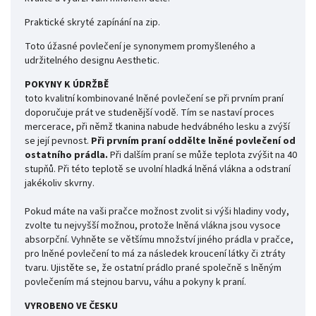
Praktické skryté zapínání na zip.
Toto úžasné povlečení je synonymem promyšleného a
udržitelného designu Aesthetic.
POKYNY K ÚDRŽBĚ
toto kvalitní kombinované lněné povlečení se při prvním praní
doporučuje prát ve studenější vodě. Tím se nastaví proces
mercerace, při němž tkanina nabude hedvábného lesku a zvýší
se její pevnost.
Při prvním praní oddělte lněné povlečení od
ostatního prádla.
Při dalším praní se může teplota zvýšit na 40
stupňů. Při této teplotě se uvolní hladká lněná vlákna a odstraní
jakékoliv skvrny.
Pokud máte na vaši pračce možnost zvolit si výši hladiny vody,
zvolte tu nejvyšší možnou, protože lněná vlákna jsou vysoce
absorpční. Vyhněte se většímu množství jiného prádla v pračce,
pro lněné povlečení to má za následek kroucení látky či ztráty
tvaru. Ujistěte se, že ostatní prádlo prané společně s lněným
povlečením má stejnou barvu, váhu a pokyny k praní.
VYROBENO VE ČESKU