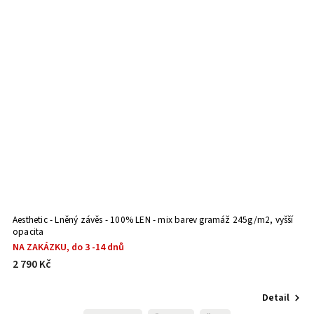
Aesthetic - Lněný závěs - 100% LEN - mix barev gramáž 245g/m2, vyšší
A
opacita
ni
NA ZAKÁZKU, do 3 -14 dnů
N
2 790 Kč
2
Detail