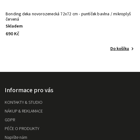
Bonding deka novorozenecká 72x72 cm - puntíček bavlna / mikroplyš
červená
Skladem
690 Kč
Do košíku
Informace pro vás
KONTAKTY & STUDIO
NÁKUP & REKLAMACE
GDPR
PÉČE O PRODUKTY
Napište nám