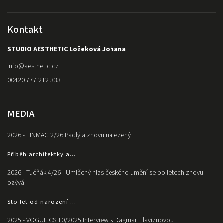
Kontakt
STUDIO AESTHETIC Ložeková Johana
info
@
aesthetic.cz
00420 777 212 333
MEDIA
2026 - FINMAG 2/26 Padlý a znovu nalezený
Příběh architektky a...
2026 - Tučňák 4/26 - Umlčený hlas českého umění se po letech znovu
ozývá
Sto let od narození ...
2025 - VOGUE CS 10/2025 Interview s Dagmar Hlaviznovou