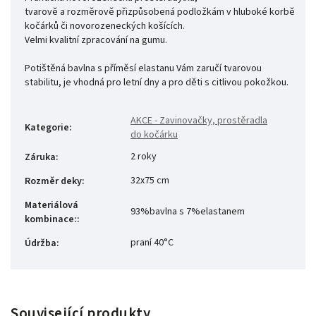
tvarově a rozměrově přizpůsobená podložkám v hluboké korbě
kočárků či novorozeneckých košících.
Velmi kvalitní zpracování na gumu.
Potištěná bavlna s příměsí elastanu Vám zaručí tvarovou
stabilitu, je vhodná pro letní dny a pro děti s citlivou pokožkou.
AKCE - Zavinovačky, prostěradla
Kategorie
:
do kočárku
2 roky
Záruka
:
32x75 cm
Rozměr deky
:
Materiálová
93%bavlna s 7%elastanem
kombinace:
:
praní 40°C
Údržba
:
Související produkty