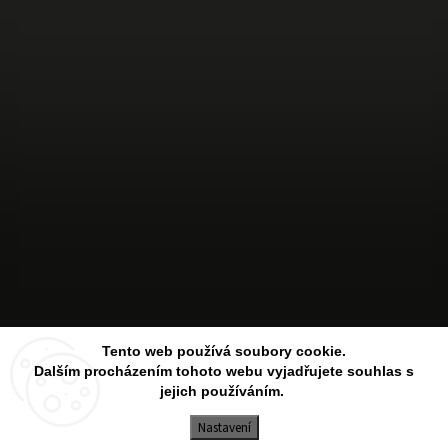
Sledovat na Instagramu
Tento web používá soubory cookie.
Dalším procházením tohoto webu vyjadřujete souhlas s
jejich používáním.
Copyright 2026
Aesthetic Store
. Všechna práva vyhrazena.
Upravit nastavení cookies
Nastavení
Vytvořil
Shoptet
| Design
Shoptak.cz